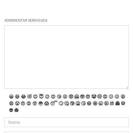
KOMMENTAR VERFASSEN
😀
😆
😂
🤣
😊
😇
😉
😍
😘
😜
🤑
🤗
🤓
😎
🤡
🤠
😟
😕
😖
😫
😩
😤
😠
😡
😲
😳
😱
😴
🙄
🤔
🤥
🤮
🤧
😷
🤩
🥱
🤬
💩
👻
💀
👽
🎃