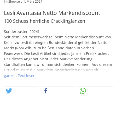
Im Shop seit: 1. März 2024
Lesli Avantasia Netto Markendiscount
100 Schuss herrliche Cracklinglanzen
Sonderposten 2024!
Seit dem Sortimentswechsel beim Netto Markendiscount von
Keller zu Lesli (in eingien Bundesländern) gehört der Netto
Markt (Rot/Gelb) zum heißen Kandidaten in Sachen
Feuerwerk. Die Lesli Artikel sind jedes Jahr ein Preiskracher.
Das dieses Angebot nicht jeder Marktveränderung
standhalten kann, wird man sich denken können! Aus diesem
Grund musste die Marktleitung sicherlich den Rotstift
ansetzen und hat einige Artikel auslaufen lassen! Davon
ganzen Text lesen
profitieren wir und somit auch Ihr!
Ein
TOP
-Schattenartikel ist dabei die Avantaisa von Lesli! Wir
reden hier von der 100 Schuss Burner, einer der "must have"
Artikel von Lesli seit vielen Jahren. Kaum eine andere Batterie
wird schmerzlich vermisst, wenn wir diese nicht nachordern.
Dabei spielt es kaum eine Rolle, dass die Burner im Original
mittlerweile 9.99 Euro kosten muss. Der Effekt ist