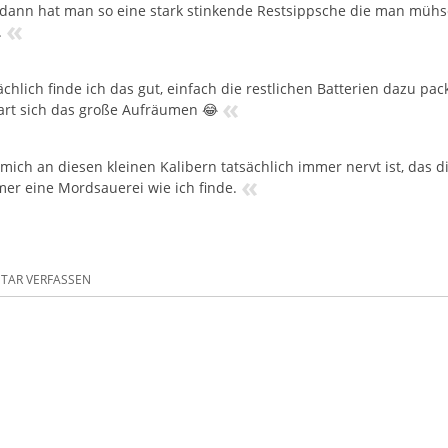
dann hat man so eine stark stinkende Restsippsche die man mühs
«
.
ächlich finde ich das gut, einfach die restlichen Batterien dazu p
«
rt sich das große Aufräumen 😂
mich an diesen kleinen Kalibern tatsächlich immer nervt ist, das d
«
mer eine Mordsauerei wie ich finde.
AR VERFASSEN