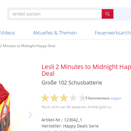
e
n anderen
e
tellen
Anzündhilfen
Bombenrohre
Ladenverkauf 2023
Auftragsbestätigung
Poster und 
Feuerwerk im
Nicht lieferb
Broekhoff
BVBA Belgien
BVD
Cafferata Vuurwe
ourismus
Feuerwerk T1
Batterien
20 Jahre Feuerwerksvitrine
Altersnachweis
Streich- und
Sammlertref
Gewerbetrei
BKV Vuurwerk
Blackboxx
Bo Peep
Bothmer Pyr
mpressionen
Schallerzeuger P1
Knallkörper
Ladenverkauf 2024
Bestellschluss
Schachteln u
Ausnahmege
Versanddien
Fireworks
Apel Feuerwerk
Argento Feuerwerk
A
t
lichkeiten
Jugendfeuerwerk
Raketen
Ladenverkauf 2025
Bestellablauf
Scherzartikel
Hochzeitsfeu
Lieferzeiten 
Adam\'s Fireworks
Alba Feuerwerk
Albert Feue
Videos
Aktuelles & Themen
Feuerwerksarch
i 2 Minutes to Midnight Happy Deal
Lesli 2 Minutes to Midnight Ha
Deal
Große 102 Schusbatterie
5 Kommentare
zeigen
Noch nicht von dir bewertet: Artikel geht so
Artikel-Nr.: 123042_1
Hersteller: Happy Deals Serie