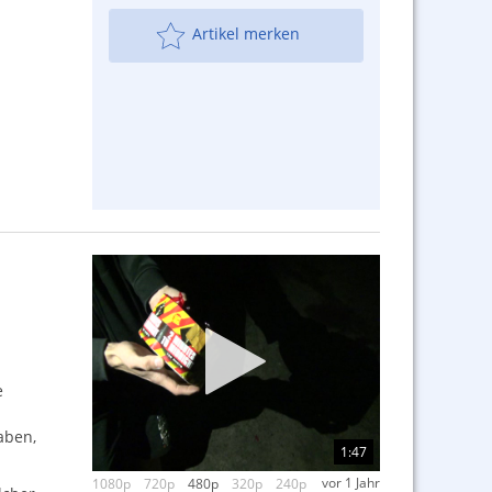
Artikel merken
e
aben,
1:47
vor 1 Jahr
1080p
720p
480p
320p
240p