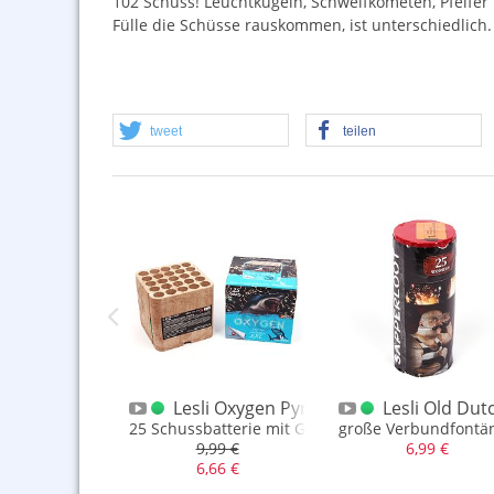
102 Schuss! Leuchtkugeln, Schweifkometen, Pfeifer 
Fülle die Schüsse rauskommen, ist unterschiedlich.
tweet
teilen
i Worms 2010
Lesli Oxygen Pyromould
Lesli Old Dut
kometen
 Pfeifbatterie
25 Schussbatterie mit Goldweiden und Blinkern
große Verbundfontän
,99 €
9,99 €
6,99 €
6,66 €