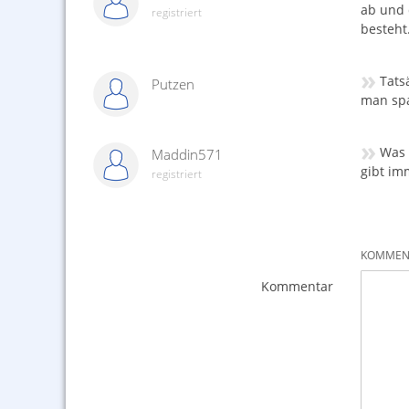
ab und 
registriert
besteht
»
Tats
Putzen
man spa
»
Was 
Maddin571
gibt im
registriert
KOMMENT
Kommentar