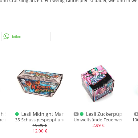
und Cracklinglanzen. Ein wenig Glückspiel ist dabei, wie und in we
teilen
ch Sapperloot
Lesli Midnight Maniac
Lesli Zuckerpüppchen 
e mit 6 Schuss Feueröpfen
35 Schuss gespeppt und gefächert, ca. 250 gr. NEM
Umweltsünde Feuerwerk, sehr
10
19,99 €
2,99 €
12,00 €