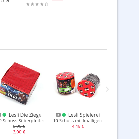
lcher
(Die Letzten)
Lesli Die Ziege
Lesli Spielerei
Lesli 
 schade
0 Schuss Silberpfeifer in Salven, ohne Plastik
10 Schuss mit knalligen Effekten, sehr st
Schatten
5,99 €
4,49 €
19,9
3,00 €
10,0