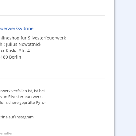
euerwerksvitrine
lineshop für Silvesterfeuerwerk
h.: Julius Nowottnick
x-Koska-Str. 4
189 Berlin
werk verfallen ist, ist bei
d von
Silvesterfeuerwerk
,
ur sichere geprüfte Pyro-
rine auf Instagram
rbehalten