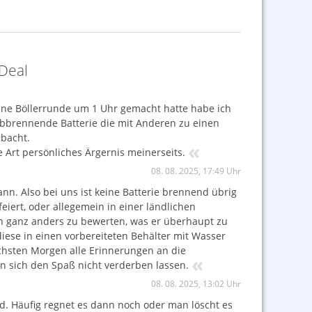
Deal
eine Böllerrunde um 1 Uhr gemacht hatte habe ich
abbrennende Batterie die mit Anderen zu einen
Obacht.
«
e Art persönliches Ärgernis meinerseits.
08. 08. 2025, 17:49 Uhr
ann. Also bei uns ist keine Batterie brennend übrig
iert, oder allegemein in einer ländlichen
ch ganz anders zu bewerten, was er überhaupt zu
iese in einen vorbereiteten Behälter mit Wasser
chsten Morgen alle Erinnerungen an die
«
an sich den Spaß nicht verderben lassen.
08. 08. 2025, 13:02 Uhr
d. Häufig regnet es dann noch oder man löscht es