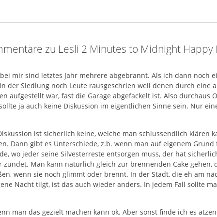
mentare zu Lesli 2 Minutes to Midnight Happy 
 bei mir sind letztes Jahr mehrere abgebrannt. Als ich dann noch 
 in der Siedlung noch Leute rausgeschrien weil denen durch eine 
n aufgestellt war, fast die Garage abgefackelt ist. Also durchaus 
sollte ja auch keine Diskussion im eigentlichen Sinne sein. Nur ein
Diskussion ist sicherlich keine, welche man schlussendlich klären k
en. Dann gibt es Unterschiede, z.b. wenn man auf eigenem Grund fe
e, wo jeder seine Silvesterreste entsorgen muss, der hat sicherli
er zündet. Man kann natürlich gleich zur brennenden Cake gehen, d
en, wenn sie noch glimmt oder brennt. In der Stadt, die eh am nä
ene Nacht tilgt, ist das auch wieder anders. In jedem Fall sollte m
enn man das gezielt machen kann ok. Aber sonst finde ich es ätzen