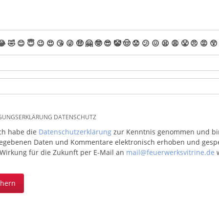
😂
🤣
😊
😇
😉
😍
😘
😜
🤑
🤗
🤓
😎
🤡
🤠
😟
😕
😖
😫
😩
😤
😠
😡
😲
IGUNGSERKLÄRUNG DATENSCHUTZ
ich habe die
Datenschutzerklärung
zur Kenntnis genommen und bin 
egebenen Daten und Kommentare elektronisch erhoben und gespeic
 Wirkung für die Zukunft per E-Mail an
mail@feuerwerksvitrine.de
w
chern