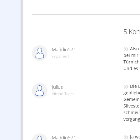
5 Kom
»
Also
Maddin571
bei mir
registriert
Türmche
Und es 
»
Die 
Julius
geblieb
Vitrine-Team
Gemeind
Silvest
schmeiß
vergang
»
Ja w
Maddin571