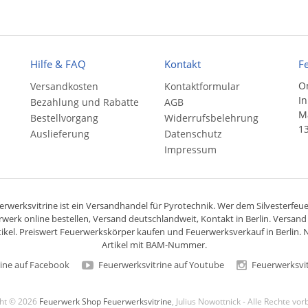
Hilfe & FAQ
Kontakt
F
On
Versandkosten
Kontaktformular
In
Bezahlung und Rabatte
AGB
Ma
Bestellvorgang
Widerrufsbelehrung
13
Auslieferung
Datenschutz
Impressum
rwerksvitrine ist ein
Versandhandel
für
Pyrotechnik
. Wer dem Silvesterfeuer
rwerk online bestellen,
Versand deutschlandweit
, Kontakt in Berlin. Versan
ikel. Preiswert
Feuerwerkskörper
kaufen und Feuerwerksverkauf in Berlin. N
Artikel mit BAM-Nummer.
ine auf Facebook
Feuerwerksvitrine auf Youtube
Feuerwerksvit
ght © 2026
Feuerwerk Shop Feuerwerksvitrine
, Julius Nowottnick - Alle Rechte vo