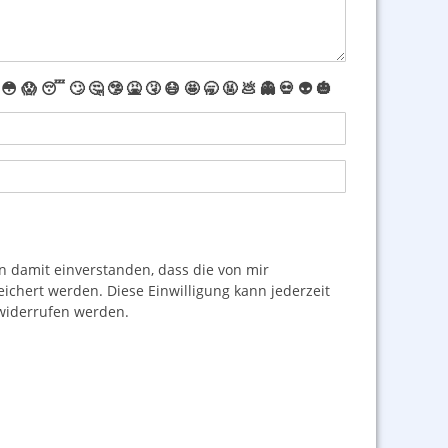
😳
😱
😴
🙄
🤔
🤥
🤮
🤧
😷
🤩
🥱
🤬
💩
👻
💀
👽
🎃
damit einverstanden, dass die von mir
hert werden. Diese Einwilligung kann jederzeit
iderrufen werden.