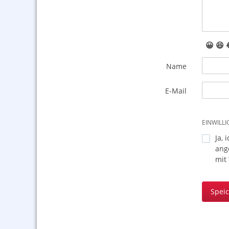
😀
😆
Name
E-Mail
EINWILL
Ja, 
ang
mit
Spei