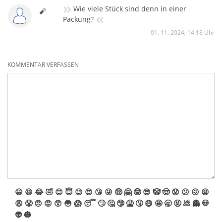
»
Wie viele Stück sind denn in einer
🧨
«
Packung?
01. 11. 2024, 14:18 Uhr
KOMMENTAR VERFASSEN
😀
😆
😂
🤣
😊
😇
😉
😍
😘
😜
🤑
🤗
🤓
😎
🤡
🤠
😟
😕
😖
😫
😩
😤
😠
😡
😲
😳
😱
😴
🙄
🤔
🤥
🤮
🤧
😷
🤩
🥱
🤬
💩
👻
💀
👽
🎃