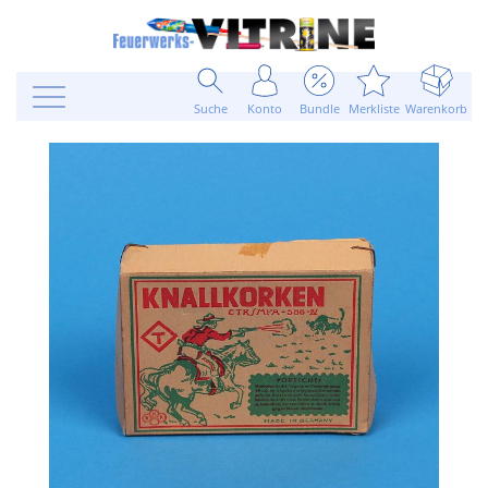
Suche
Konto
Bundle
Merkliste
Warenkorb