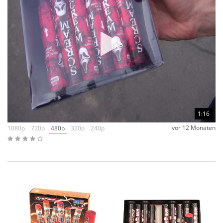
1:16
vor 12 Monaten
1080p
720p
480p
320p
240p