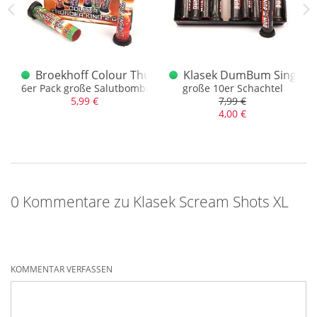
rackling Shots F1 Fontänen
Broekhoff Colour Thunder King 2.0 F2 Single Shots
Klasek DumBum Single S
iche Varianten
6er Pack große Salutbombenrohre
große 10er Schachtel
5,99 €
7,99 €
4,00 €
0 Kommentare zu Klasek Scream Shots XL
KOMMENTAR VERFASSEN