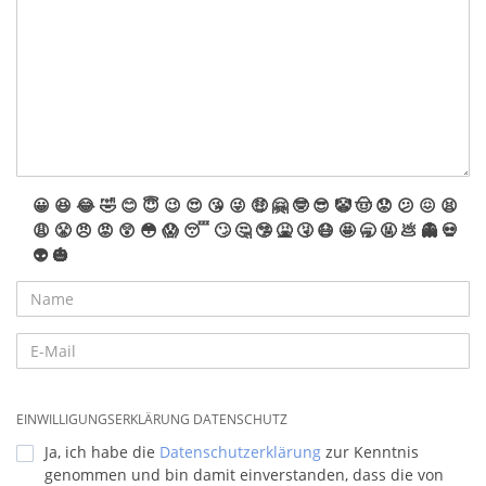
😀
😆
😂
🤣
😊
😇
😉
😍
😘
😜
🤑
🤗
🤓
😎
🤡
🤠
😟
😕
😖
😫
😩
😤
😠
😡
😲
😳
😱
😴
🙄
🤔
🤥
🤮
🤧
😷
🤩
🥱
🤬
💩
👻
💀
👽
🎃
EINWILLIGUNGSERKLÄRUNG DATENSCHUTZ
Ja, ich habe die
Datenschutzerklärung
zur Kenntnis
genommen und bin damit einverstanden, dass die von