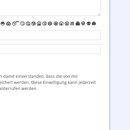
😳
😱
😴
🙄
🤔
🤥
🤮
🤧
😷
🤩
🥱
🤬
💩
👻
💀
👽
🎃
damit einverstanden, dass die von mir
hert werden. Diese Einwilligung kann jederzeit
iderrufen werden.