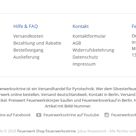
Hilfe & FAQ
Kontakt
F
On
Versandkosten
Kontaktformular
In
Bezahlung und Rabatte
AGB
Ma
Bestellvorgang
Widerrufsbelehrung
13
Auslieferung
Datenschutz
Impressum
rwerksvitrine ist ein
Versandhandel
für
Pyrotechnik
. Wer dem Silvesterfeuer
rwerk online bestellen,
Versand deutschlandweit
, Kontakt in Berlin. Versan
ikel. Preiswert
Feuerwerkskörper
kaufen und Feuerwerksverkauf in Berlin. N
Artikel mit BAM-Nummer.
ine auf Facebook
Feuerwerksvitrine auf Youtube
Feuerwerksvit
ght © 2026
Feuerwerk Shop Feuerwerksvitrine
, Julius Nowottnick - Alle Rechte vo