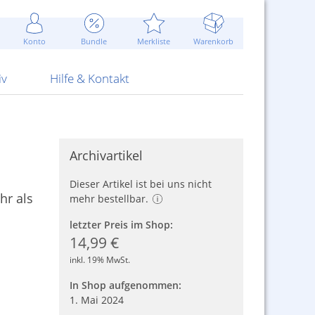
Werbung
 Jahr
are Artikel
Best of Sommeraktionen!
Widerrufsbelehrung
rk
Carl
 Bengalhölzer
fen
bende
Sommerpreise u.v.m.
AGB
otechnik
Konto
Bundle
Merkliste
Warenkorb
nd Attrappen
nehmigung
ste
Blitzschnell...
Kontaktformular
RS Pirotecnia
 und Pistolen
erwerk
& -gebiete
Über uns
werk
Alpha
iv
Hilfe & Kontakt
Archivartikel
Dieser Artikel ist bei uns nicht
hr als
mehr bestellbar.
letzter Preis im Shop:
14,99 €
inkl. 19% MwSt.
In Shop aufgenommen:
1. Mai 2024