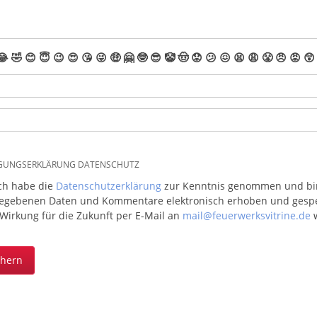
😂
🤣
😊
😇
😉
😍
😘
😜
🤑
🤗
🤓
😎
🤡
🤠
😟
😕
😖
😫
😩
😤
😠
😡
😲
IGUNGSERKLÄRUNG DATENSCHUTZ
ich habe die
Datenschutzerklärung
zur Kenntnis genommen und bin 
egebenen Daten und Kommentare elektronisch erhoben und gespeic
 Wirkung für die Zukunft per E-Mail an
mail@feuerwerksvitrine.de
w
chern