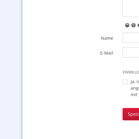
😀
😆
Name
E-Mail
EINWILL
Ja, 
ang
mit
Spei