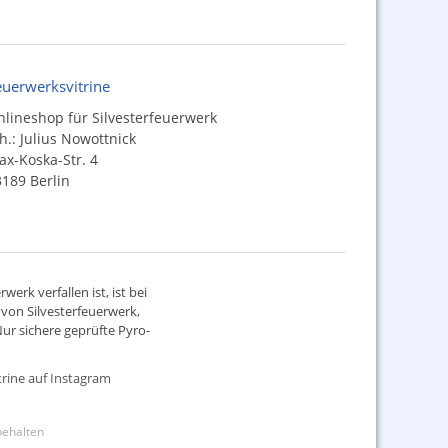
euerwerksvitrine
lineshop für Silvesterfeuerwerk
h.: Julius Nowottnick
x-Koska-Str. 4
189 Berlin
werk verfallen ist, ist bei
d von
Silvesterfeuerwerk
,
ur sichere geprüfte Pyro-
rine auf Instagram
rbehalten