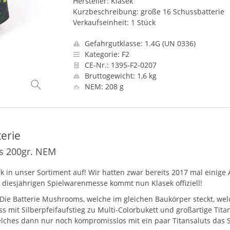
Hersteller: Klasek
Kurzbeschreibung: große 16 Schussbatterie
Verkaufseinheit: 1 Stück
Gefahrgutklasse: 1.4G (UN 0336)
Kategorie: F2
CE-Nr.: 1395-F2-0207
Bruttogewicht: 1,6 kg
NEM: 208 g
erie
ls 200gr. NEM
k in unser Sortiment auf! Wir hatten zwar bereits 2017 mal einige 
 diesjährigen Spielwarenmesse kommt nun Klasek offiziell!
 Die Batterie Mushrooms, welche im gleichen Baukörper steckt, wel
 mit Silberpfeifaufstieg zu Multi-Colorbukett und großartige Tit
lches dann nur noch kompromisslos mit ein paar Titansaluts das 