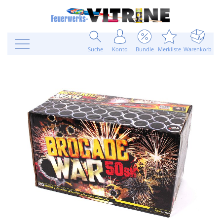
Suche
Konto
Bundle
Merkliste
Warenkorb