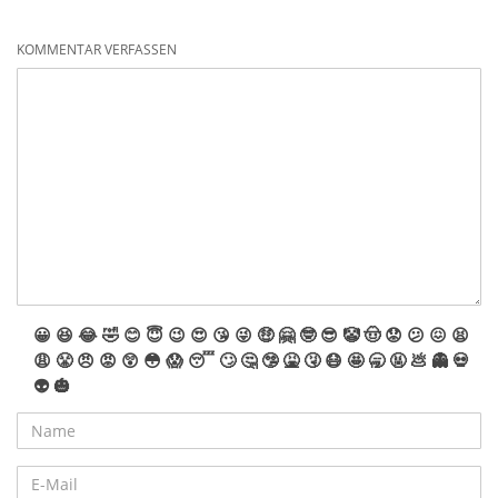
KOMMENTAR VERFASSEN
😀
😆
😂
🤣
😊
😇
😉
😍
😘
😜
🤑
🤗
🤓
😎
🤡
🤠
😟
😕
😖
😫
😩
😤
😠
😡
😲
😳
😱
😴
🙄
🤔
🤥
🤮
🤧
😷
🤩
🥱
🤬
💩
👻
💀
👽
🎃