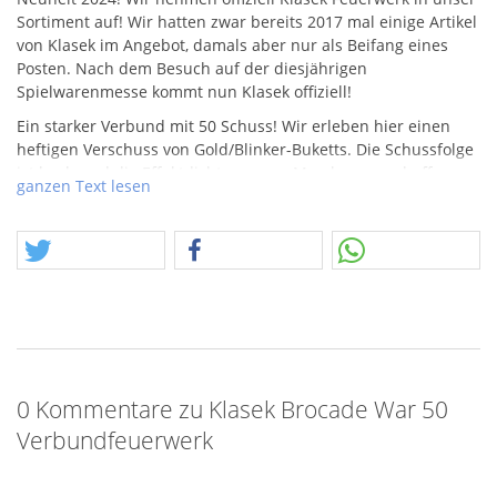
Sortiment auf! Wir hatten zwar bereits 2017 mal einige Artikel
von Klasek im Angebot, damals aber nur als Beifang eines
Posten. Nach dem Besuch auf der diesjährigen
Spielwarenmesse kommt nun Klasek offiziell!
Ein starker Verbund mit 50 Schuss! Wir erleben hier einen
heftigen Verschuss von Gold/Blinker-Buketts. Die Schussfolge
ist hoch und die Effektdichte enorm. Man kann nur hoffen,
ganzen Text lesen
dass die Videos im Netz die Wahrheit sprechen.
Großer Verbund mit 50 Schuss, ca. 1000gr.
NEM
.
0 Kommentare zu Klasek Brocade War 50
Verbundfeuerwerk