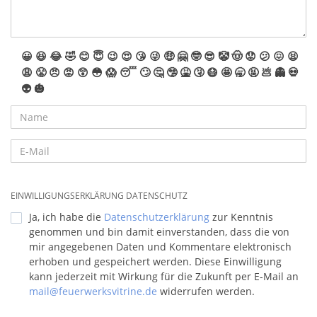
😀
😆
😂
🤣
😊
😇
😉
😍
😘
😜
🤑
🤗
🤓
😎
🤡
🤠
😟
😕
😖
😫
😩
😤
😠
😡
😲
😳
😱
😴
🙄
🤔
🤥
🤮
🤧
😷
🤩
🥱
🤬
💩
👻
💀
👽
🎃
EINWILLIGUNGSERKLÄRUNG DATENSCHUTZ
Ja, ich habe die
Datenschutzerklärung
zur Kenntnis
genommen und bin damit einverstanden, dass die von
mir angegebenen Daten und Kommentare elektronisch
erhoben und gespeichert werden. Diese Einwilligung
kann jederzeit mit Wirkung für die Zukunft per E-Mail an
mail@feuerwerksvitrine.de
widerrufen werden.