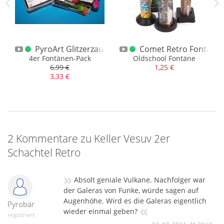
c / alte BAM-Version
PyroArt Glitzerzauber 4er Schachtel
Comet Retro Fontänen
Sternen
4er Fontänen-Pack
Oldschool Fontäne
6,99 €
1,25 €
3,33 €
2 Kommentare zu Keller Vesuv 2er
Schachtel Retro
»
Absolt geniale Vulkane. Nachfolger war
der Galeras von Funke, würde sagen auf
Augenhöhe. Wird es die Galeras eigentlich
Pyrobär
«
wieder einmal geben?
registriert