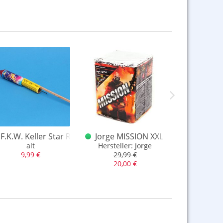
iment
F.K.W. Keller Star Rakete
Jorge MISSION XXL Batterie
Keller Si
 Bekannten aus den 2010er
alt
Hersteller: Jorge
Hersteller
9,99 €
29,99 €
12,9
20,00 €