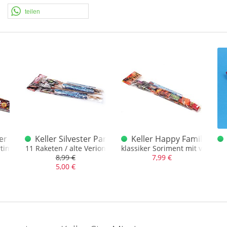
teilen
ment
er Mischsortiment
Keller Silvester Party Sortiment BAM
Keller Happy Family Sort
rtiment
11 Raketen / alte Verion
klassiker Soriment mit vielen
8,99 €
7,99 €
5,00 €