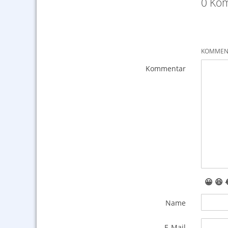
0 Kom
KOMMENT
Kommentar
😀
😆
Name
E-Mail