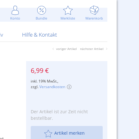
Werbung
 Jahr
are Artikel
Best of Sommeraktionen!
Widerrufsbelehrung
rk
Carl
 Bengalhölzer
fen
bende
Sommerpreise u.v.m.
AGB
otechnik
Konto
Bundle
Merkliste
Warenkorb
nd Attrappen
nehmigung
ste
Blitzschnell...
Kontaktformular
RS Pirotecnia
 und Pistolen
erwerk
& -gebiete
Über uns
werk
Alpha
iv
Hilfe & Kontakt
voriger Artikel
nächster Artikel
6,99 €
inkl. 19% MwSt.,
zzgl.
Versandkosten
Der Artikel ist zur Zeit nicht
bestellbar.
Artikel merken
nt