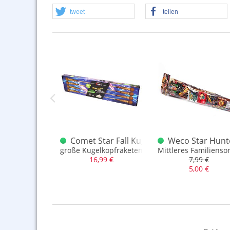
tweet
teilen
d Red Star
Comet Star Fall Kugelkopfraketen - Sorti
Weco Star Hunt
ch delaboriert
große Kugelkopfraketen
Mittleres Familienso
,99 €
16,99 €
7,99 €
5,00 €