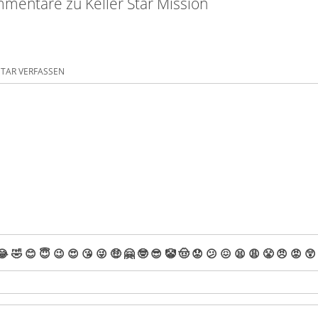
mentare zu Keller Star Mission
AR VERFASSEN
😂
🤣
😊
😇
😉
😍
😘
😜
🤑
🤗
🤓
😎
🤡
🤠
😟
😕
😖
😫
😩
😤
😠
😡
😲