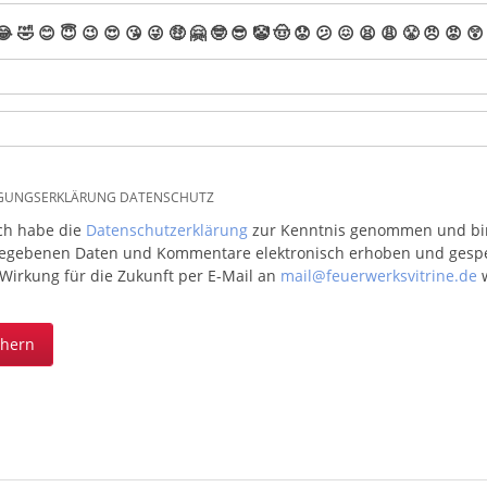
😂
🤣
😊
😇
😉
😍
😘
😜
🤑
🤗
🤓
😎
🤡
🤠
😟
😕
😖
😫
😩
😤
😠
😡
😲
IGUNGSERKLÄRUNG DATENSCHUTZ
ich habe die
Datenschutzerklärung
zur Kenntnis genommen und bin 
egebenen Daten und Kommentare elektronisch erhoben und gespeic
 Wirkung für die Zukunft per E-Mail an
mail@feuerwerksvitrine.de
w
chern