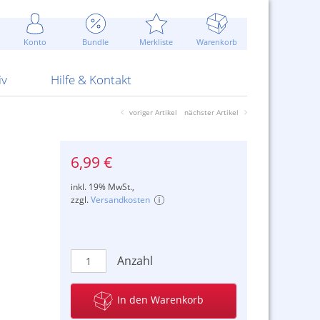
Werbung
 Jahr
are Artikel
Best of Sommeraktionen!
Widerrufsbelehrung
rk
Carl
 Bengalhölzer
fen
bende
Sommerpreise u.v.m.
AGB
otechnik
Konto
Bundle
Merkliste
Warenkorb
nd Attrappen
nehmigung
ste
Blitzschnell...
Kontaktformular
RS Pirotecnia
 und Pistolen
erwerk
& -gebiete
Über uns
werk
Alpha
iv
Hilfe & Kontakt
voriger Artikel
nächster Artikel
6,99 €
inkl. 19% MwSt.,
zzgl.
Versandkosten
Anzahl
In den Warenkorb