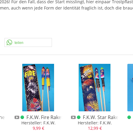
26! Für den Fall, dass der Start misslingt, hier einpaar Trostpflast
en, auch wenn jede Form der Identität fraglich ist, doch die brau
teilen
e Anf. 90er Jahre 1. Keller logo (gelb)
F.K.W. Fire Rakete
F.K.W. Star Rakete
Hersteller: F.K.W.
Hersteller: F.K.W.
9,99 €
12,99 €