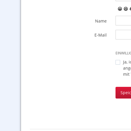
😀
😆
Name
E-Mail
EINWILL
Ja, 
ang
mit
Spei