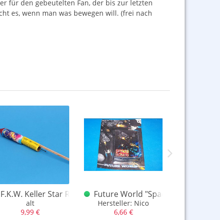
er für den gebeutelten Fan, der bis zur letzten
cht es, wenn man was bewegen will. (frei nach
F.K.W. Keller Star Rakete
Future World "Space Bombs"
Keller Si
alt
Hersteller: Nico
Fächerverb
9,99 €
6,66 €
29,9