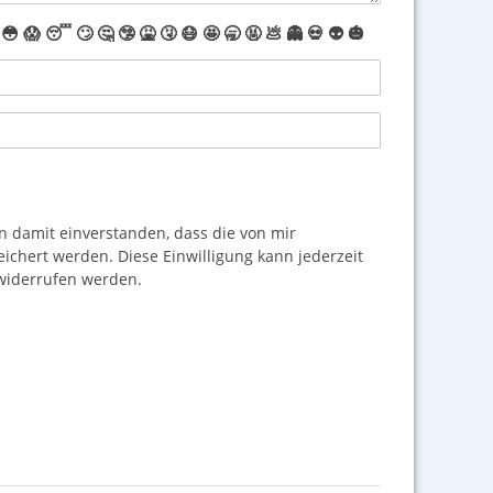
😳
😱
😴
🙄
🤔
🤥
🤮
🤧
😷
🤩
🥱
🤬
💩
👻
💀
👽
🎃
damit einverstanden, dass die von mir
hert werden. Diese Einwilligung kann jederzeit
iderrufen werden.