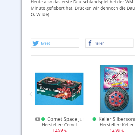
Heute also das erste Deutschlandspiel bei der WM 20
Minute gefiebert hat. Drücken wir dennoch die Daum
O. Wilde)
tweet
teilen
lister
l Voyager-Rakete / Commander Rakete
Comet Space Jumper 2-er
Keller Silbersonn
er: Feistel
Hersteller: Comet
Hersteller: Keller
,99 €
12,99 €
12,99 €