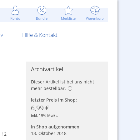
Werbung
 Jahr
are Artikel
Best of Sommeraktionen!
Widerrufsbelehrung
rk
Carl
 Bengalhölzer
fen
bende
Sommerpreise u.v.m.
AGB
otechnik
Konto
Bundle
Merkliste
Warenkorb
nd Attrappen
nehmigung
ste
Blitzschnell...
Kontaktformular
RS Pirotecnia
 und Pistolen
erwerk
& -gebiete
Über uns
werk
Alpha
iv
Hilfe & Kontakt
Archivartikel
Dieser Artikel ist bei uns nicht
mehr bestellbar.
letzter Preis im Shop:
6,99 €
inkl. 19% MwSt.
In Shop aufgenommen:
13. Oktober 2018
 12