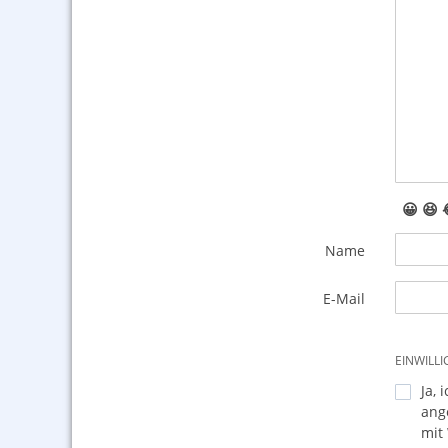
😀
😆
Name
E-Mail
EINWILL
Ja, 
ang
mit