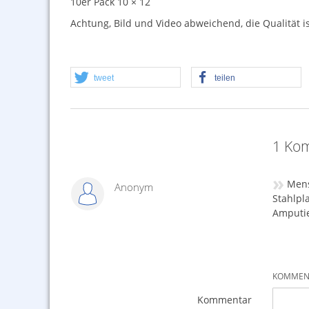
10er Pack 10 × 12
Achtung, Bild und Video abweichend, die Qualität is
tweet
teilen
1 Kom
»
Mens
Anonym
Stahlpl
Amputie
KOMMENT
Kommentar