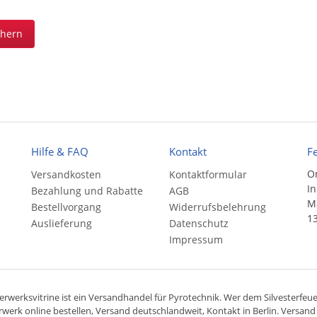
chern
Hilfe & FAQ
Kontakt
F
On
Versandkosten
Kontaktformular
In
Bezahlung und Rabatte
AGB
Ma
Bestellvorgang
Widerrufsbelehrung
13
Auslieferung
Datenschutz
Impressum
rwerksvitrine ist ein
Versandhandel
für
Pyrotechnik
. Wer dem Silvesterfeuer
rwerk online bestellen,
Versand deutschlandweit
, Kontakt in Berlin. Versan