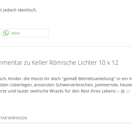
t jedoch identisch.
teilen
mentar zu Keller Römische Lichter 10 x 12
ch, Kinder, die müsst ihr doch "gemäß Betriebsanleitung" in ein 
atten rüberlegen, ansonsten Schwerverbrechen, jammernde, heulen
«
rte und lauter seelische Wracks für den Rest ihres Lebens :- )))
AR VERFASSEN