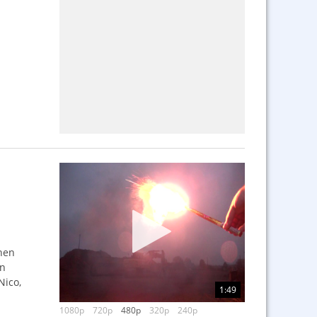
chen
on
Nico,
1:49
1080p
720p
480p
320p
240p