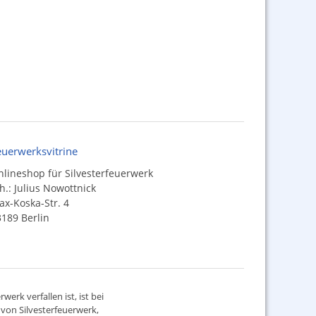
euerwerksvitrine
lineshop für Silvesterfeuerwerk
h.: Julius Nowottnick
x-Koska-Str. 4
189 Berlin
werk verfallen ist, ist bei
d von
Silvesterfeuerwerk
,