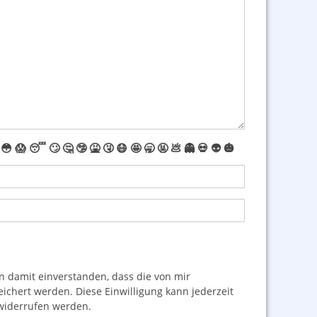
😳
😱
😴
🙄
🤔
🤥
🤮
🤧
😷
🤩
🥱
🤬
💩
👻
💀
👽
🎃
damit einverstanden, dass die von mir
hert werden. Diese Einwilligung kann jederzeit
iderrufen werden.