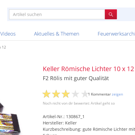
e
n anderen
e
tellen
Anzündhilfen
Bombenrohre
Ladenverkauf 2023
Auftragsbestätigung
Poster und 
Feuerwerk im
Nicht lieferb
Broekhoff
BVBA Belgien
BVD
Cafferata Vuurwe
ourismus
Feuerwerk T1
Batterien
20 Jahre Feuerwerksvitrine
Altersnachweis
Streich- und
Sammlertref
Gewerbetrei
BKV Vuurwerk
Blackboxx
Bo Peep
Bothmer Pyr
mpressionen
Schallerzeuger P1
Knallkörper
Ladenverkauf 2024
Bestellschluss
Schachteln u
Ausnahmege
Versanddien
Fireworks
Apel Feuerwerk
Argento Feuerwerk
A
t
lichkeiten
Jugendfeuerwerk
Raketen
Ladenverkauf 2025
Bestellablauf
Scherzartikel
Hochzeitsfeu
Lieferzeiten 
Adam\'s Fireworks
Alba Feuerwerk
Albert Feue
Videos
Aktuelles & Themen
Feuerwerksarch
x 12
Keller Römische Lichter 10 x 12
F2 Rölis mit guter Qualität
1 Kommentar
zeigen
Noch nicht von dir bewertet: Artikel geht so
Artikel-Nr.: 130867_1
Hersteller: Keller
Kurzbeschreibung: gute Römische Lichter mit