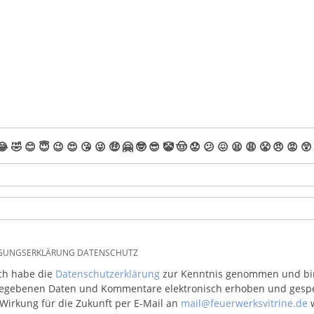
😂
🤣
😊
😇
😉
😍
😘
😜
🤑
🤗
🤓
😎
🤡
🤠
😟
😕
😖
😫
😩
😤
😠
😡
😲
IGUNGSERKLÄRUNG DATENSCHUTZ
ich habe die
Datenschutzerklärung
zur Kenntnis genommen und bin 
egebenen Daten und Kommentare elektronisch erhoben und gespeic
 Wirkung für die Zukunft per E-Mail an
mail@feuerwerksvitrine.de
w