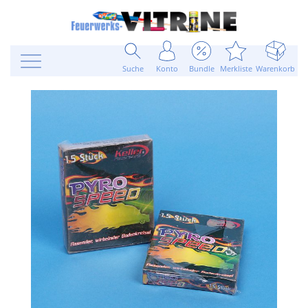
Suche
Konto
Bundle
Merkliste
Warenkorb