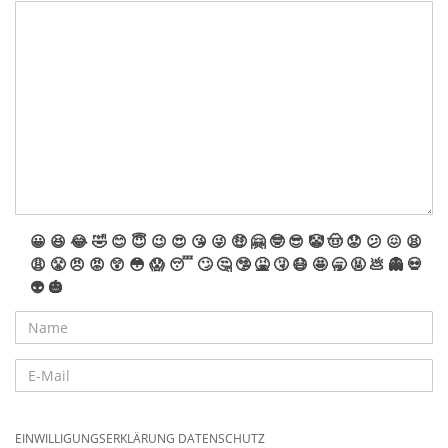
😀
😆
😂
🤣
😊
😇
😉
😍
😘
😜
🤑
🤗
🤓
😎
🤡
🤠
😟
😕
😖
😫
😩
😤
😠
😡
😲
😳
😱
😴
🙄
🤔
🤥
🤮
🤧
😷
🤩
🥱
🤬
💩
👻
💀
👽
🎃
EINWILLIGUNGSERKLÄRUNG DATENSCHUTZ