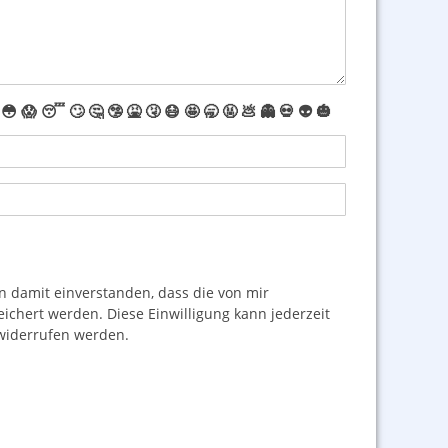
😳
😱
😴
🙄
🤔
🤥
🤮
🤧
😷
🤩
🥱
🤬
💩
👻
💀
👽
🎃
damit einverstanden, dass die von mir
hert werden. Diese Einwilligung kann jederzeit
iderrufen werden.