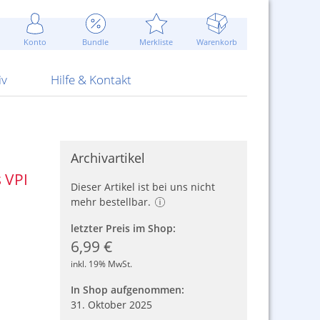
Werbung
 Jahr
are Artikel
Best of Sommeraktionen!
Widerrufsbelehrung
rk
Carl
 Bengalhölzer
fen
bende
Sommerpreise u.v.m.
AGB
otechnik
Konto
Bundle
Merkliste
Warenkorb
nd Attrappen
nehmigung
ste
Blitzschnell...
Kontaktformular
RS Pirotecnia
 und Pistolen
erwerk
& -gebiete
Über uns
werk
Alpha
iv
Hilfe & Kontakt
Archivartikel
 VPI
Dieser Artikel ist bei uns nicht
mehr bestellbar.
letzter Preis im Shop:
6,99 €
inkl. 19% MwSt.
In Shop aufgenommen:
31. Oktober 2025