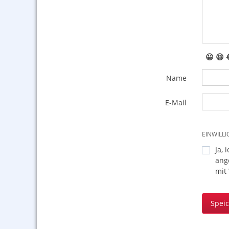
😀
😆
Name
E-Mail
EINWILL
Ja, 
ang
mit
Spei