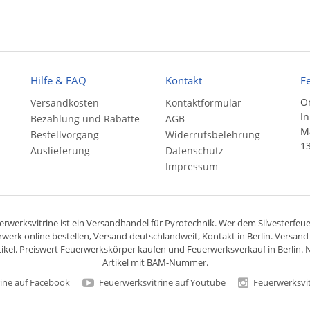
Hilfe & FAQ
Kontakt
F
On
Versandkosten
Kontaktformular
In
Bezahlung und Rabatte
AGB
Ma
Bestellvorgang
Widerrufsbelehrung
13
Auslieferung
Datenschutz
Impressum
rwerksvitrine ist ein
Versandhandel
für
Pyrotechnik
. Wer dem Silvesterfeuer
rwerk online bestellen,
Versand deutschlandweit
, Kontakt in Berlin. Versan
ikel. Preiswert
Feuerwerkskörper
kaufen und Feuerwerksverkauf in Berlin. N
Artikel mit BAM-Nummer.
ine auf Facebook
Feuerwerksvitrine auf Youtube
Feuerwerksvit