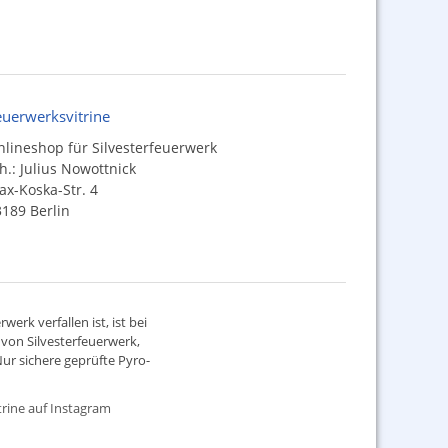
euerwerksvitrine
lineshop für Silvesterfeuerwerk
h.: Julius Nowottnick
x-Koska-Str. 4
189 Berlin
werk verfallen ist, ist bei
d von
Silvesterfeuerwerk
,
ur sichere geprüfte Pyro-
rine auf Instagram