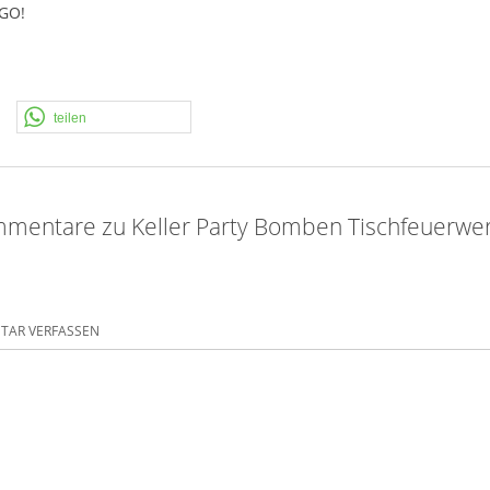
GO
!
teilen
mentare zu Keller Party Bomben Tischfeuerwerk
AR VERFASSEN