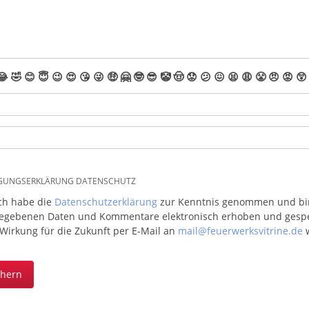
😂
🤣
😊
😇
😉
😍
😘
😜
🤑
🤗
🤓
😎
🤡
🤠
😟
😕
😖
😫
😩
😤
😠
😡
😲
IGUNGSERKLÄRUNG DATENSCHUTZ
ich habe die
Datenschutzerklärung
zur Kenntnis genommen und bin 
egebenen Daten und Kommentare elektronisch erhoben und gespeic
 Wirkung für die Zukunft per E-Mail an
mail@feuerwerksvitrine.de
w
chern