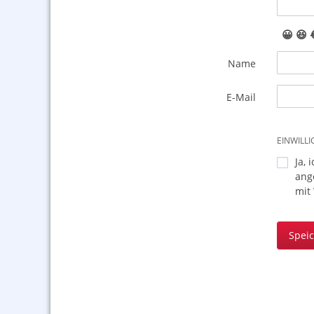
😀
😆
Name
E-Mail
EINWILL
Ja, 
ang
mit
Spei