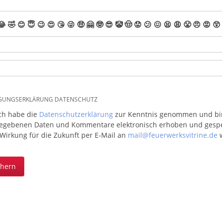
😂
🤣
😊
😇
😉
😍
😘
😜
🤑
🤗
🤓
😎
🤡
🤠
😟
😕
😖
😫
😩
😤
😠
😡
😲
IGUNGSERKLÄRUNG DATENSCHUTZ
ich habe die
Datenschutzerklärung
zur Kenntnis genommen und bin 
egebenen Daten und Kommentare elektronisch erhoben und gespeic
 Wirkung für die Zukunft per E-Mail an
mail@feuerwerksvitrine.de
w
chern