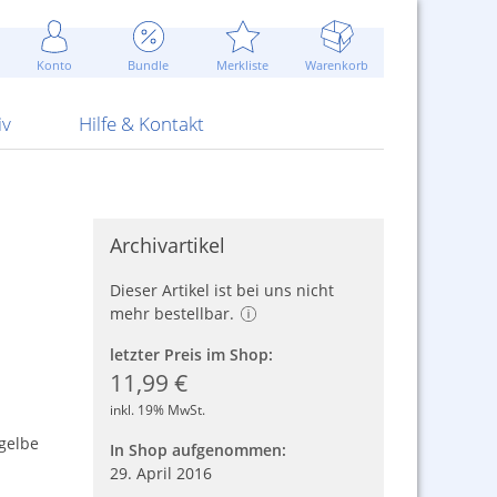
Werbung
 Jahr
are Artikel
Best of Sommeraktionen!
Widerrufsbelehrung
rk
Carl
 Bengalhölzer
fen
bende
Sommerpreise u.v.m.
AGB
otechnik
Konto
Bundle
Merkliste
Warenkorb
nd Attrappen
nehmigung
ste
Blitzschnell...
Kontaktformular
RS Pirotecnia
 und Pistolen
erwerk
& -gebiete
Über uns
werk
Alpha
iv
Hilfe & Kontakt
Archivartikel
Dieser Artikel ist bei uns nicht
mehr bestellbar.
letzter Preis im Shop:
11,99 €
inkl. 19% MwSt.
 gelbe
In Shop aufgenommen:
29. April 2016