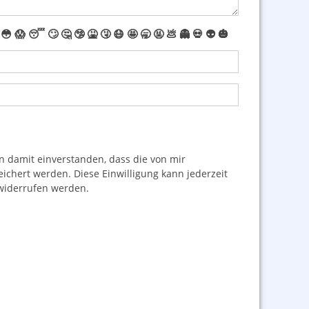
😳
😱
😴
🙄
🤔
🤥
🤮
🤧
😷
🤩
🥱
🤬
💩
👻
💀
👽
🎃
damit einverstanden, dass die von mir
hert werden. Diese Einwilligung kann jederzeit
iderrufen werden.