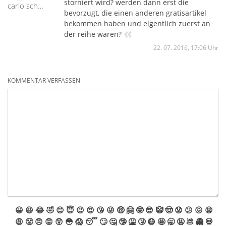
storniert wird? werden dann erst die
carlo schmidt
bevorzugt, die einen anderen gratisartikel
bekommen haben und eigentlich zuerst an
«
der reihe wären?
22. 07. 2016, 17:06 Uhr
KOMMENTAR VERFASSEN
😀
😆
😂
🤣
😊
😇
😉
😍
😘
😜
🤑
🤗
🤓
😎
🤡
🤠
😟
😕
😖
😫
😩
😤
😠
😡
😲
😳
😱
😴
🙄
🤔
🤥
🤮
🤧
😷
🤩
🥱
🤬
💩
👻
💀