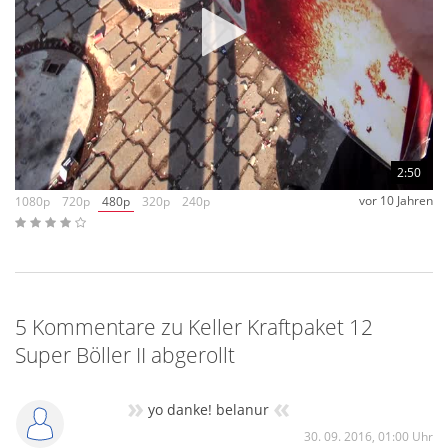
2:50
vor 10 Jahren
1080p
720p
480p
320p
240p
5 Kommentare zu Keller Kraftpaket 12
Super Böller II abgerollt
»
«
yo danke! belanur
30. 09. 2016, 01:00 Uhr