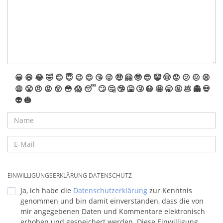
😀
😆
😂
🤣
😊
😇
😉
😍
😘
😜
🤑
🤗
🤓
😎
🤡
🤠
😟
😕
😖
😫
😩
😤
😠
😡
😲
😳
😱
😴
🙄
🤔
🤥
🤮
🤧
😷
🤩
🥱
🤬
💩
👻
💀
👽
🎃
EINWILLIGUNGSERKLÄRUNG DATENSCHUTZ
Ja, ich habe die
Datenschutzerklärung
zur Kenntnis
genommen und bin damit einverstanden, dass die von
mir angegebenen Daten und Kommentare elektronisch
erhoben und gespeichert werden. Diese Einwilligung