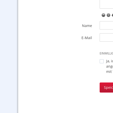
😀
😆
Name
E-Mail
EINWILL
Ja, 
ang
mit
Spei