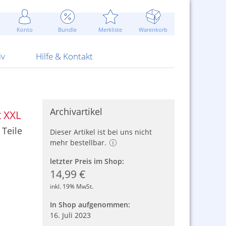
Werbung
 Jahr
are Artikel
Best of Sommeraktionen!
Widerrufsbelehrung
rk
Carl
 Bengalhölzer
fen
bende
Sommerpreise u.v.m.
AGB
otechnik
Konto
Bundle
Merkliste
Warenkorb
nd Attrappen
nehmigung
ste
Blitzschnell...
Kontaktformular
RS Pirotecnia
 und Pistolen
erwerk
& -gebiete
Über uns
werk
Alpha
iv
Hilfe & Kontakt
Archivartikel
t XXL
 Teile
Dieser Artikel ist bei uns nicht
mehr bestellbar.
letzter Preis im Shop:
14,99 €
inkl. 19% MwSt.
In Shop aufgenommen:
16. Juli 2023