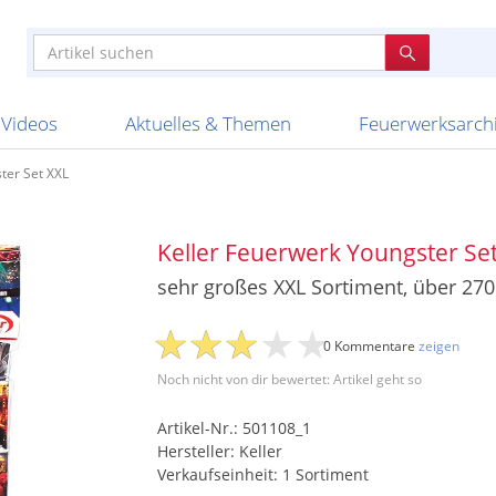
e
n anderen
e
tellen
Anzündhilfen
Bombenrohre
Ladenverkauf 2023
Auftragsbestätigung
Poster und 
Feuerwerk im
Nicht lieferb
Broekhoff
BVBA Belgien
BVD
Cafferata Vuurwe
ourismus
Feuerwerk T1
Batterien
20 Jahre Feuerwerksvitrine
Altersnachweis
Streich- und
Sammlertref
Gewerbetrei
BKV Vuurwerk
Blackboxx
Bo Peep
Bothmer Pyr
mpressionen
Schallerzeuger P1
Knallkörper
Ladenverkauf 2024
Bestellschluss
Schachteln u
Ausnahmege
Versanddien
Fireworks
Apel Feuerwerk
Argento Feuerwerk
A
t
lichkeiten
Jugendfeuerwerk
Raketen
Ladenverkauf 2025
Bestellablauf
Scherzartikel
Hochzeitsfeu
Lieferzeiten 
Adam\'s Fireworks
Alba Feuerwerk
Albert Feue
Videos
Aktuelles & Themen
Feuerwerksarch
ter Set XXL
Keller Feuerwerk Youngster Se
sehr großes XXL Sortiment, über 270
0 Kommentare
zeigen
Noch nicht von dir bewertet: Artikel geht so
Artikel-Nr.: 501108_1
Hersteller: Keller
Verkaufseinheit: 1 Sortiment