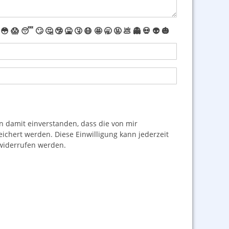
😳
😱
😴
🙄
🤔
🤥
🤮
🤧
😷
🤩
🥱
🤬
💩
👻
💀
👽
🎃
damit einverstanden, dass die von mir
hert werden. Diese Einwilligung kann jederzeit
iderrufen werden.