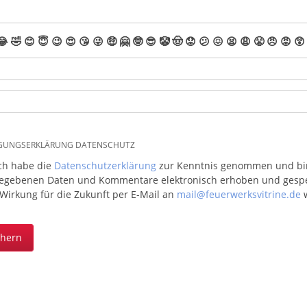
😂
🤣
😊
😇
😉
😍
😘
😜
🤑
🤗
🤓
😎
🤡
🤠
😟
😕
😖
😫
😩
😤
😠
😡
😲
IGUNGSERKLÄRUNG DATENSCHUTZ
ich habe die
Datenschutzerklärung
zur Kenntnis genommen und bin 
egebenen Daten und Kommentare elektronisch erhoben und gespeic
 Wirkung für die Zukunft per E-Mail an
mail@feuerwerksvitrine.de
w
chern