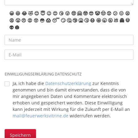
😀
😆
😂
🤣
😊
😇
😉
😍
😘
😜
🤑
🤗
🤓
😎
🤡
🤠
😟
😕
😖
😫
😩
😤
😠
😡
😲
😳
😱
😴
🙄
🤔
🤥
🤮
🤧
😷
🤩
🥱
🤬
💩
👻
💀
👽
🎃
EINWILLIGUNGSERKLÄRUNG DATENSCHUTZ
Ja, ich habe die
Datenschutzerklärung
zur Kenntnis
genommen und bin damit einverstanden, dass die von
mir angegebenen Daten und Kommentare elektronisch
erhoben und gespeichert werden. Diese Einwilligung
kann jederzeit mit Wirkung für die Zukunft per E-Mail an
mail@feuerwerksvitrine.de
widerrufen werden.
Speichern