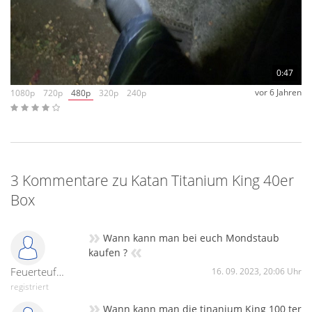
Lidl Flash Bangs, doch der Knall ist deutlich besser.
0:47
vor 6 Jahren
1080p
720p
480p
320p
240p
3 Kommentare zu Katan Titanium King 40er
Box
»
Wann kann man bei euch Mondstaub
«
kaufen ?
Feuerteufel 10.0
16. 09. 2023, 20:06 Uhr
registriert
»
Wann kann man die tinanium King 100 ter