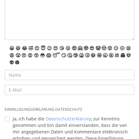
😀
😆
😂
🤣
😊
😇
😉
😍
😘
😜
🤑
🤗
🤓
😎
🤡
🤠
😟
😕
😖
😫
😩
😤
😠
😡
😲
😳
😱
😴
🙄
🤔
🤥
🤮
🤧
😷
🤩
🥱
🤬
💩
👻
💀
👽
🎃
EINWILLIGUNGSERKLÄRUNG DATENSCHUTZ
Ja, ich habe die
Datenschutzerklärung
zur Kenntnis
genommen und bin damit einverstanden, dass die von
mir angegebenen Daten und Kommentare elektronisch
erhoben und gespeichert werden. Diese Einwilligung