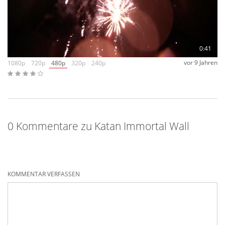
0:41
vor 9 Jahren
1080p
720p
480p
320p
240p
0 Kommentare zu Katan Immortal Wall
KOMMENTAR VERFASSEN