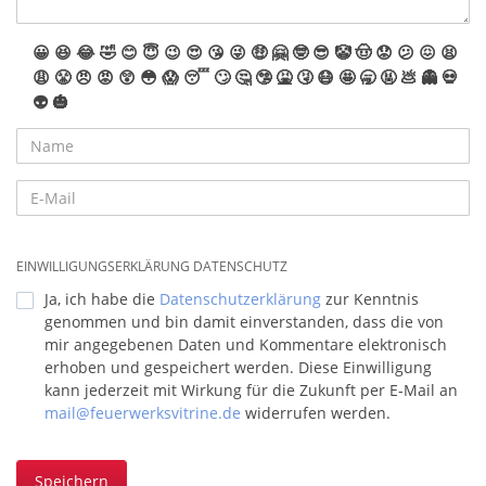
😀
😆
😂
🤣
😊
😇
😉
😍
😘
😜
🤑
🤗
🤓
😎
🤡
🤠
😟
😕
😖
😫
😩
😤
😠
😡
😲
😳
😱
😴
🙄
🤔
🤥
🤮
🤧
😷
🤩
🥱
🤬
💩
👻
💀
👽
🎃
EINWILLIGUNGSERKLÄRUNG DATENSCHUTZ
Ja, ich habe die
Datenschutzerklärung
zur Kenntnis
genommen und bin damit einverstanden, dass die von
mir angegebenen Daten und Kommentare elektronisch
erhoben und gespeichert werden. Diese Einwilligung
kann jederzeit mit Wirkung für die Zukunft per E-Mail an
mail@feuerwerksvitrine.de
widerrufen werden.
Speichern