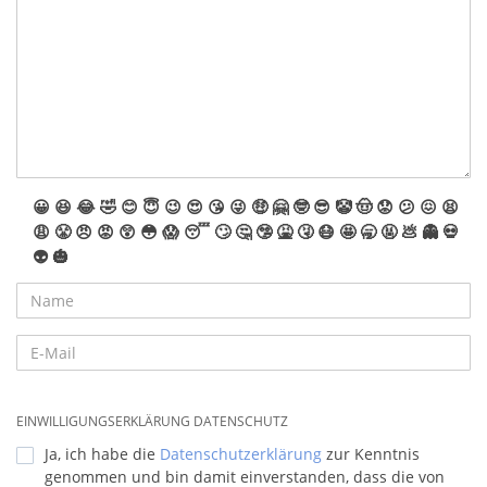
😀
😆
😂
🤣
😊
😇
😉
😍
😘
😜
🤑
🤗
🤓
😎
🤡
🤠
😟
😕
😖
😫
😩
😤
😠
😡
😲
😳
😱
😴
🙄
🤔
🤥
🤮
🤧
😷
🤩
🥱
🤬
💩
👻
💀
👽
🎃
EINWILLIGUNGSERKLÄRUNG DATENSCHUTZ
Ja, ich habe die
Datenschutzerklärung
zur Kenntnis
genommen und bin damit einverstanden, dass die von