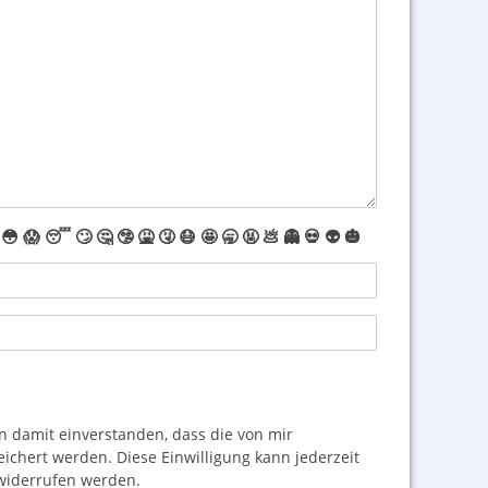
😳
😱
😴
🙄
🤔
🤥
🤮
🤧
😷
🤩
🥱
🤬
💩
👻
💀
👽
🎃
damit einverstanden, dass die von mir
hert werden. Diese Einwilligung kann jederzeit
iderrufen werden.