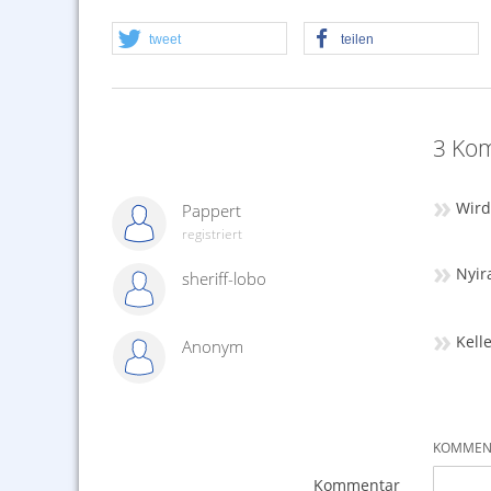
tweet
teilen
3 Kom
»
Wird
Pappert
registriert
»
Nyir
sheriff-lobo
»
Kell
Anonym
KOMMENT
Kommentar