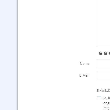
😀
😆
Name
E-Mail
EINWILL
Ja, 
ang
mit