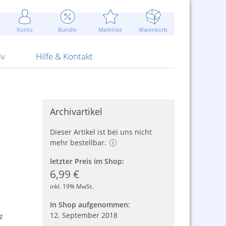
Werbung
 Jahr
are Artikel
Best of Sommeraktionen!
Widerrufsbelehrung
rk
Carl
 Bengalhölzer
fen
bende
Sommerpreise u.v.m.
AGB
otechnik
Konto
Bundle
Merkliste
Warenkorb
nd Attrappen
nehmigung
ste
Blitzschnell...
Kontaktformular
RS Pirotecnia
 und Pistolen
erwerk
& -gebiete
Über uns
werk
Alpha
iv
Hilfe & Kontakt
Archivartikel
Dieser Artikel ist bei uns nicht
mehr bestellbar.
letzter Preis im Shop:
6,99 €
inkl. 19% MwSt.
In Shop aufgenommen:
12. September 2018
z