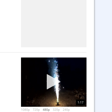
1:17
1080p
720p
480p
320p
240p