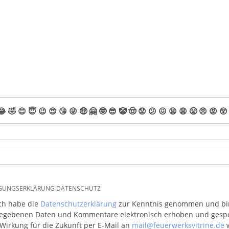
😂
🤣
😊
😇
😉
😍
😘
😜
🤑
🤗
🤓
😎
🤡
🤠
😟
😕
😖
😫
😩
😤
😠
😡
😲
IGUNGSERKLÄRUNG DATENSCHUTZ
ich habe die
Datenschutzerklärung
zur Kenntnis genommen und bin 
egebenen Daten und Kommentare elektronisch erhoben und gespeic
 Wirkung für die Zukunft per E-Mail an
mail@feuerwerksvitrine.de
w