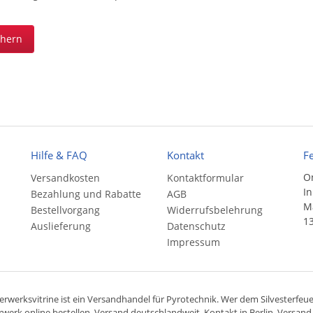
chern
Hilfe & FAQ
Kontakt
F
On
Versandkosten
Kontaktformular
In
Bezahlung und Rabatte
AGB
Ma
Bestellvorgang
Widerrufsbelehrung
13
Auslieferung
Datenschutz
Impressum
rwerksvitrine ist ein
Versandhandel
für
Pyrotechnik
. Wer dem Silvesterfeuer
rwerk online bestellen,
Versand deutschlandweit
, Kontakt in Berlin. Versan