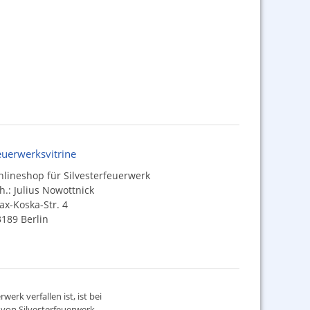
euerwerksvitrine
lineshop für Silvesterfeuerwerk
h.: Julius Nowottnick
x-Koska-Str. 4
189 Berlin
werk verfallen ist, ist bei
d von
Silvesterfeuerwerk
,