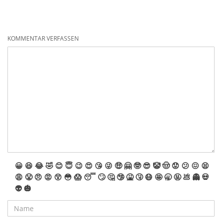
KOMMENTAR VERFASSEN
😀
😆
😂
🤣
😊
😇
😉
😍
😘
😜
🤑
🤗
🤓
😎
🤡
🤠
😟
😕
😖
😫
😩
😤
😠
😡
😲
😳
😱
😴
🙄
🤔
🤥
🤮
🤧
😷
🤩
🥱
🤬
💩
👻
💀
👽
🎃