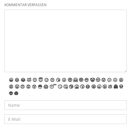
KOMMENTAR VERFASSEN
😀
😆
😂
🤣
😊
😇
😉
😍
😘
😜
🤑
🤗
🤓
😎
🤡
🤠
😟
😕
😖
😫
😩
😤
😠
😡
😲
😳
😱
😴
🙄
🤔
🤥
🤮
🤧
😷
🤩
🥱
🤬
💩
👻
💀
👽
🎃