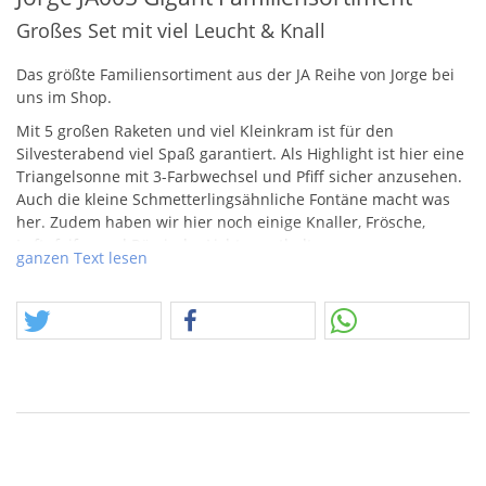
Großes Set mit viel Leucht & Knall
Das größte Familiensortiment aus der JA Reihe von Jorge bei
uns im Shop.
Mit 5 großen Raketen und viel Kleinkram ist für den
Silvesterabend viel Spaß garantiert. Als Highlight ist hier eine
Triangelsonne mit 3-Farbwechsel und Pfiff sicher anzusehen.
Auch die kleine Schmetterlingsähnliche Fontäne macht was
her. Zudem haben wir hier noch einige Knaller, Frösche,
Luftpfeifer und Römische Lichter enthalten.
ganzen Text lesen
Wer sich mal von Jorge einen Überblick erschaffen will ist hier
genau richtig.