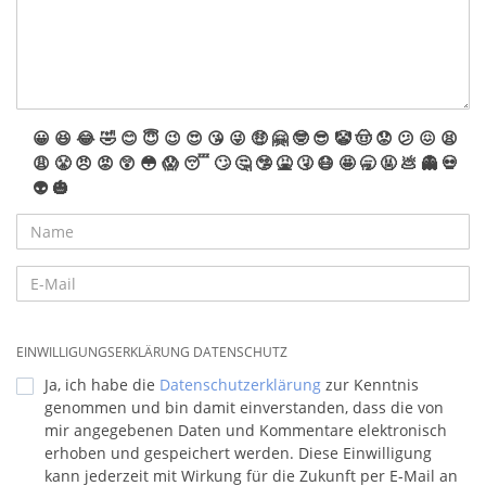
😀
😆
😂
🤣
😊
😇
😉
😍
😘
😜
🤑
🤗
🤓
😎
🤡
🤠
😟
😕
😖
😫
😩
😤
😠
😡
😲
😳
😱
😴
🙄
🤔
🤥
🤮
🤧
😷
🤩
🥱
🤬
💩
👻
💀
👽
🎃
EINWILLIGUNGSERKLÄRUNG DATENSCHUTZ
Ja, ich habe die
Datenschutzerklärung
zur Kenntnis
genommen und bin damit einverstanden, dass die von
mir angegebenen Daten und Kommentare elektronisch
erhoben und gespeichert werden. Diese Einwilligung
kann jederzeit mit Wirkung für die Zukunft per E-Mail an