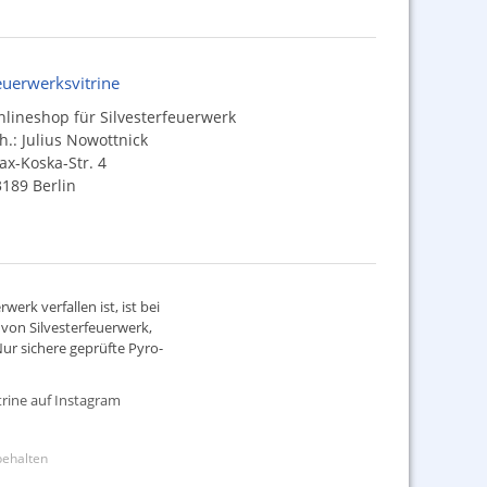
euerwerksvitrine
lineshop für Silvesterfeuerwerk
h.: Julius Nowottnick
x-Koska-Str. 4
189 Berlin
werk verfallen ist, ist bei
d von
Silvesterfeuerwerk
,
ur sichere geprüfte Pyro-
rine auf Instagram
rbehalten