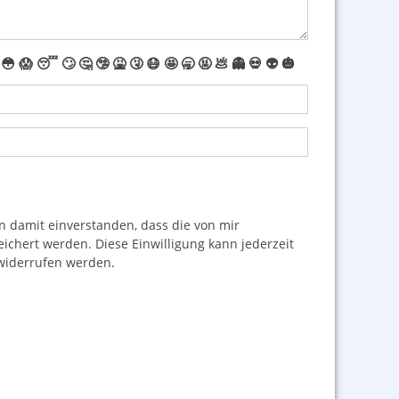
😳
😱
😴
🙄
🤔
🤥
🤮
🤧
😷
🤩
🥱
🤬
💩
👻
💀
👽
🎃
damit einverstanden, dass die von mir
hert werden. Diese Einwilligung kann jederzeit
iderrufen werden.