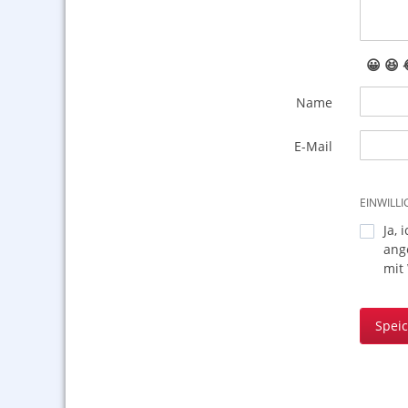
😀
😆
Name
E-Mail
EINWILL
Ja, 
ang
mit
Spei