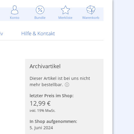
Werbung
 Jahr
are Artikel
Best of Sommeraktionen!
Widerrufsbelehrung
rk
Carl
 Bengalhölzer
fen
bende
Sommerpreise u.v.m.
AGB
otechnik
Konto
Bundle
Merkliste
Warenkorb
nd Attrappen
nehmigung
ste
Blitzschnell...
Kontaktformular
RS Pirotecnia
 und Pistolen
erwerk
& -gebiete
Über uns
werk
Alpha
iv
Hilfe & Kontakt
Archivartikel
Dieser Artikel ist bei uns nicht
mehr bestellbar.
letzter Preis im Shop:
12,99 €
inkl. 19% MwSt.
In Shop aufgenommen:
5. Juni 2024