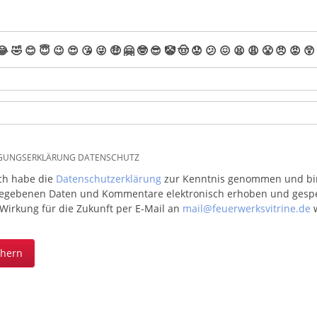
😂
🤣
😊
😇
😉
😍
😘
😜
🤑
🤗
🤓
😎
🤡
🤠
😟
😕
😖
😫
😩
😤
😠
😡
😲
IGUNGSERKLÄRUNG DATENSCHUTZ
ich habe die
Datenschutzerklärung
zur Kenntnis genommen und bin 
egebenen Daten und Kommentare elektronisch erhoben und gespeic
 Wirkung für die Zukunft per E-Mail an
mail@feuerwerksvitrine.de
w
chern