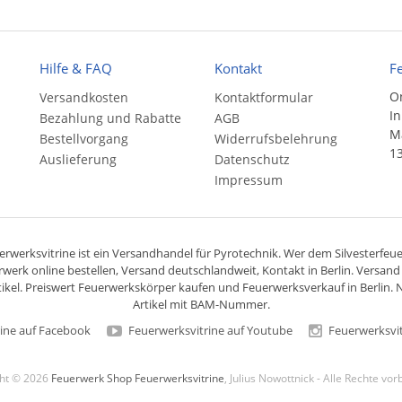
Hilfe & FAQ
Kontakt
F
On
Versandkosten
Kontaktformular
In
Bezahlung und Rabatte
AGB
Ma
Bestellvorgang
Widerrufsbelehrung
13
Auslieferung
Datenschutz
Impressum
rwerksvitrine ist ein
Versandhandel
für
Pyrotechnik
. Wer dem Silvesterfeuer
rwerk online bestellen,
Versand deutschlandweit
, Kontakt in Berlin. Versan
ikel. Preiswert
Feuerwerkskörper
kaufen und Feuerwerksverkauf in Berlin. N
Artikel mit BAM-Nummer.
ine auf Facebook
Feuerwerksvitrine auf Youtube
Feuerwerksvit
ght © 2026
Feuerwerk Shop Feuerwerksvitrine
, Julius Nowottnick - Alle Rechte vo