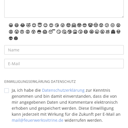
😀
😆
😂
🤣
😊
😇
😉
😍
😘
😜
🤑
🤗
🤓
😎
🤡
🤠
😟
😕
😖
😫
😩
😤
😠
😡
😲
😳
😱
😴
🙄
🤔
🤥
🤮
🤧
😷
🤩
🥱
🤬
💩
👻
💀
👽
🎃
EINWILLIGUNGSERKLÄRUNG DATENSCHUTZ
Ja, ich habe die
Datenschutzerklärung
zur Kenntnis
genommen und bin damit einverstanden, dass die von
mir angegebenen Daten und Kommentare elektronisch
erhoben und gespeichert werden. Diese Einwilligung
kann jederzeit mit Wirkung für die Zukunft per E-Mail an
mail@feuerwerksvitrine.de
widerrufen werden.