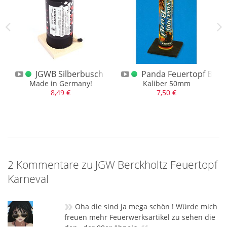
kete 1.3G Made in Germany
JGWB Silberbusch Feuertopf
Panda Feuertopf Bunt
iz
Made in Germany!
Kaliber 50mm
8,49 €
7,50 €
2 Kommentare zu JGW Berckholtz Feuertopf
Karneval
»
Oha die sind ja mega schön ! Würde mich
freuen mehr Feuerwerksartikel zu sehen die
«