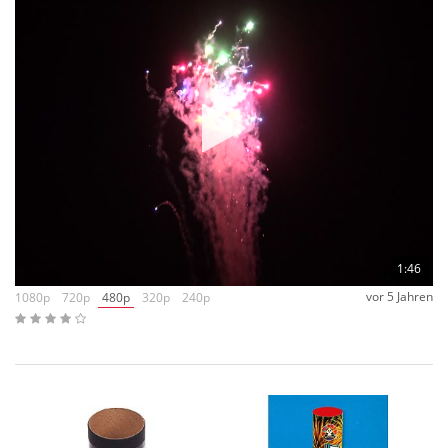
1:46
vor 5 Jahren
1080p
720p
480p
320p
240p