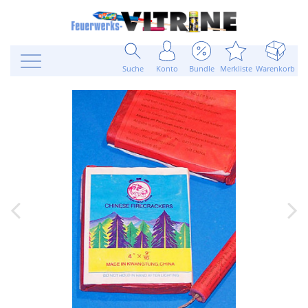
Suche
Konto
Bundle
Merkliste
Warenkorb