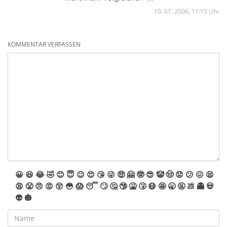
10. 07. 2006, 11:15 Uhr
KOMMENTAR VERFASSEN
😀
😆
😂
🤣
😊
😇
😉
😍
😘
😜
🤑
🤗
🤓
😎
🤡
🤠
😟
😕
😖
😫
😩
😤
😠
😡
😲
😳
😱
😴
🙄
🤔
🤥
🤮
🤧
😷
🤩
🥱
🤬
💩
👻
💀
👽
🎃