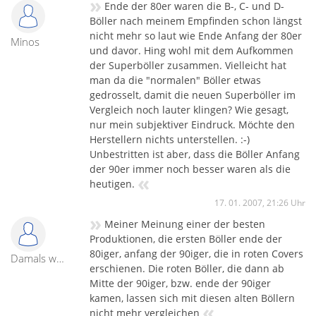
»
Ende der 80er waren die B-, C- und D-
Böller nach meinem Empfinden schon längst
nicht mehr so laut wie Ende Anfang der 80er
Minos
und davor. Hing wohl mit dem Aufkommen
der Superböller zusammen. Vielleicht hat
man da die "normalen" Böller etwas
gedrosselt, damit die neuen Superböller im
Vergleich noch lauter klingen? Wie gesagt,
nur mein subjektiver Eindruck. Möchte den
Herstellern nichts unterstellen. :-)
Unbestritten ist aber, dass die Böller Anfang
der 90er immer noch besser waren als die
«
heutigen.
17. 01. 2007, 21:26 Uhr
»
Meiner Meinung einer der besten
Produktionen, die ersten Böller ende der
80iger, anfang der 90iger, die in roten Covers
Damals wars
erschienen. Die roten Böller, die dann ab
Mitte der 90iger, bzw. ende der 90iger
kamen, lassen sich mit diesen alten Böllern
«
nicht mehr vergleichen