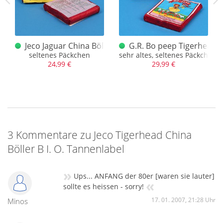
ler B
Jeco Jaguar China Böller A selten
G.R. Bo peep Tigerhead C
t Jaguar-Label
seltenes Päckchen
sehr altes, seltenes Päckchen i
24,99 €
29,99 €
3 Kommentare zu Jeco Tigerhead China
Böller B I. O. Tannenlabel
»
Ups... ANFANG der 80er [waren sie lauter]
«
sollte es heissen - sorry!
17. 01. 2007, 21:28 Uhr
Minos