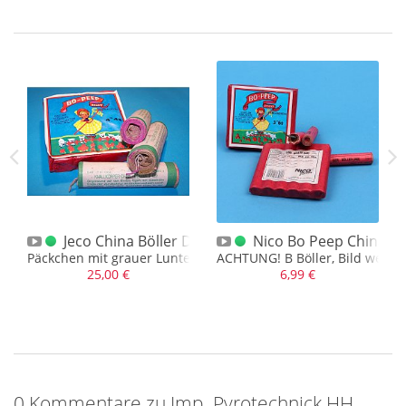
ad China Böller B
Jeco China Böller D Bo Peep
Nico Bo Peep China Bö
en in Perfektion
Päckchen mit grauer Lunte
ACHTUNG! B Böller, Bild weicht
25,00 €
6,99 €
0 Kommentare zu Imp. Pyrotechnick HH