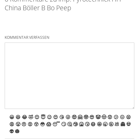
China Böller B Bo Peep
KOMMENTAR VERFASSEN
😀
😆
😂
🤣
😊
😇
😉
😍
😘
😜
🤑
🤗
🤓
😎
🤡
🤠
😟
😕
😖
😫
😩
😤
😠
😡
😲
😳
😱
😴
🙄
🤔
🤥
🤮
🤧
😷
🤩
🥱
🤬
💩
👻
💀
👽
🎃