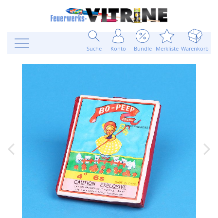
Suche
Konto
Bundle
Merkliste
Warenkorb