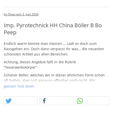
Im Shop seit: 2. Juni 2026
Imp. Pyrotechnick HH China Böller B Bo
Peep
Endlich warm könnte man meinen…. Lädt es doch zum
Rausgehen ein. Doch dann verpasst ihr was… die neuesten
schönsten Artikel aus allen Bereichen.
Achtung, dieses Angebot fällt in die Rubrik
"Feuerwerkskörper".
Schöner Böller, welches wir in dieser ähnlichen Form schon
oft hatten, aber just genauso offenbar noch nicht. Wir
wünschen Viel Freude beim schließen der Zahnlücke, morgen
ganzen Text lesen
um 10:30 Uhr auf dem Stuhl…. ähhh, schließen der Lücke in
der Sammlung…. sorry.