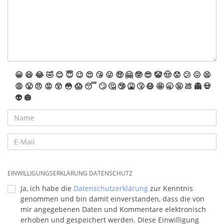
😀
😆
😂
🤣
😊
😇
😉
😍
😘
😜
🤑
🤗
🤓
😎
🤡
🤠
😟
😕
😖
😫
😩
😤
😠
😡
😲
😳
😱
😴
🙄
🤔
🤥
🤮
🤧
😷
🤩
🥱
🤬
💩
👻
💀
👽
🎃
EINWILLIGUNGSERKLÄRUNG DATENSCHUTZ
Ja, ich habe die
Datenschutzerklärung
zur Kenntnis
genommen und bin damit einverstanden, dass die von
mir angegebenen Daten und Kommentare elektronisch
erhoben und gespeichert werden. Diese Einwilligung