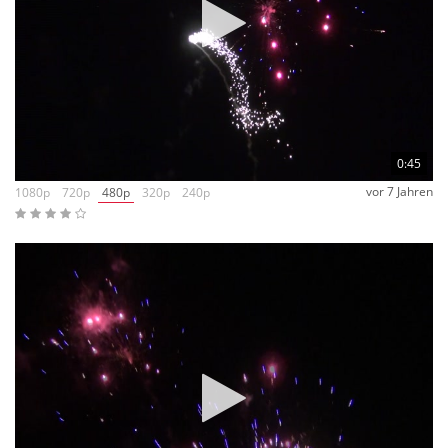
0:45
vor 7 Jahren
1080p
720p
480p
320p
240p