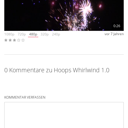
0:26
vor 7 Jahren
1080p
720p
480p
320p
240p
0 Kommentare zu Hoops Whirlwind 1.0
KOMMENTAR VERFASSEN