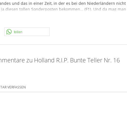
ndes und das in einer Zeit, in der es bei den Niederländern nicht 
 ja diesen tollen Sonderposten bekommen… (F1). Und da mag man
Artikeln gefunden, auch viele Artikel aus der ersten Lesli-Serie v
r in die Rubrik Feuerwerkskörper! Jede Zusammenstellung gibt es nu
sind wirklich tolle und vorallem erstaunlich ausgetüftelte Feuerwerks
teilen
 Brand, Tigerhead, Horse Brand. Haltet alles in Ehren, es können a
fallen in die Rubrik Feuerwerkskörper.
mentare zu Holland R.I.P. Bunte Teller Nr. 16
AR VERFASSEN