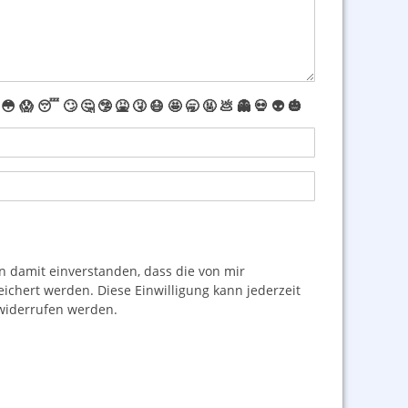
😳
😱
😴
🙄
🤔
🤥
🤮
🤧
😷
🤩
🥱
🤬
💩
👻
💀
👽
🎃
damit einverstanden, dass die von mir
hert werden. Diese Einwilligung kann jederzeit
iderrufen werden.