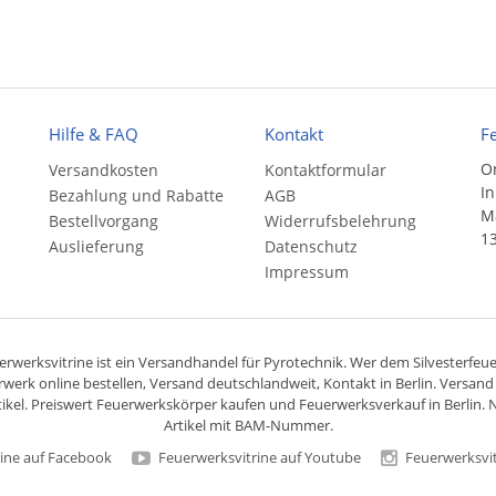
Hilfe & FAQ
Kontakt
F
On
Versandkosten
Kontaktformular
In
Bezahlung und Rabatte
AGB
Ma
Bestellvorgang
Widerrufsbelehrung
13
Auslieferung
Datenschutz
Impressum
rwerksvitrine ist ein
Versandhandel
für
Pyrotechnik
. Wer dem Silvesterfeuer
rwerk online bestellen,
Versand deutschlandweit
, Kontakt in Berlin. Versan
ikel. Preiswert
Feuerwerkskörper
kaufen und Feuerwerksverkauf in Berlin. N
Artikel mit BAM-Nummer.
ine auf Facebook
Feuerwerksvitrine auf Youtube
Feuerwerksvit