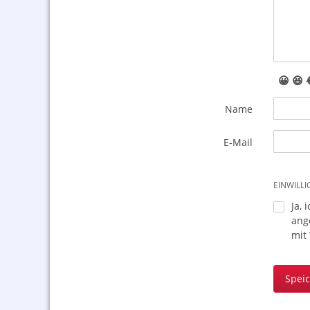
😀
😆
Name
E-Mail
EINWILL
Ja, 
ang
mit
Spei