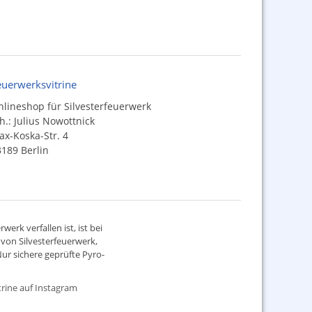
euerwerksvitrine
lineshop für Silvesterfeuerwerk
h.: Julius Nowottnick
x-Koska-Str. 4
189 Berlin
werk verfallen ist, ist bei
d von
Silvesterfeuerwerk
,
ur sichere geprüfte Pyro-
rine auf Instagram