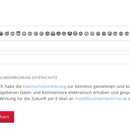
😂
🤣
😊
😇
😉
😍
😘
😜
🤑
🤗
🤓
😎
🤡
🤠
😟
😕
😖
😫
😩
😤
😠
😡
😲
IGUNGSERKLÄRUNG DATENSCHUTZ
ich habe die
Datenschutzerklärung
zur Kenntnis genommen und bin 
egebenen Daten und Kommentare elektronisch erhoben und gespeic
 Wirkung für die Zukunft per E-Mail an
mail@feuerwerksvitrine.de
w
chern