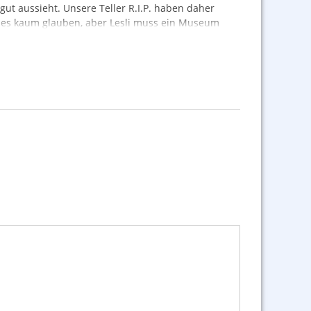
gut aussieht. Unsere Teller R.I.P. haben daher
 es kaum glauben, aber Lesli muss ein Museum
on vor 20 Jahren. Die Zusammenstellungen gibt es
r einmal.
artikel. Es gibt viele Artikel noch mit Brands wie
uch wahnsinns Raritäten dabei sein.