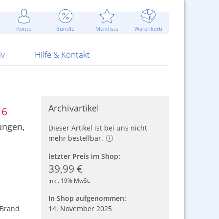
Werbung
 Jahr
are Artikel
Best of Sommeraktionen!
Widerrufsbelehrung
rk
Carl
 Bengalhölzer
fen
bende
Sommerpreise u.v.m.
AGB
otechnik
Konto
Bundle
Merkliste
Warenkorb
nd Attrappen
nehmigung
ste
Blitzschnell...
Kontaktformular
RS Pirotecnia
 und Pistolen
erwerk
& -gebiete
Über uns
werk
Alpha
iv
Hilfe & Kontakt
Archivartikel
16
ungen,
Dieser Artikel ist bei uns nicht
mehr bestellbar.
letzter Preis im Shop:
39,99 €
inkl. 19% MwSt.
In Shop aufgenommen:
 Brand
14. November 2025