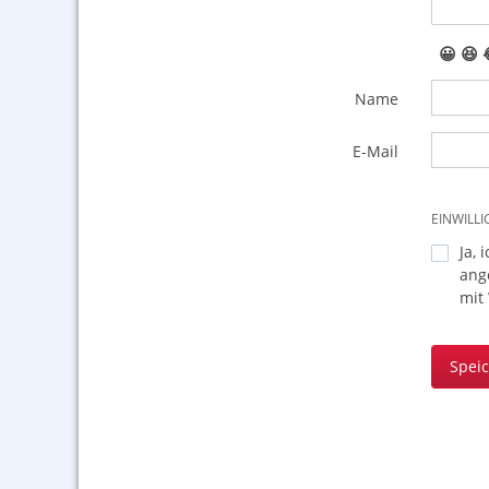
😀
😆
Name
E-Mail
EINWILL
Ja, 
ang
mit
Spei