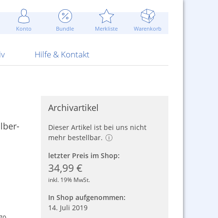
Werbung
 Jahr
are Artikel
Best of Sommeraktionen!
Widerrufsbelehrung
rk
Carl
 Bengalhölzer
fen
bende
Sommerpreise u.v.m.
AGB
otechnik
Konto
Bundle
Merkliste
Warenkorb
nd Attrappen
nehmigung
ste
Blitzschnell...
Kontaktformular
RS Pirotecnia
 und Pistolen
erwerk
& -gebiete
Über uns
werk
Alpha
iv
Hilfe & Kontakt
Archivartikel
lber-
Dieser Artikel ist bei uns nicht
mehr bestellbar.
letzter Preis im Shop:
34,99 €
inkl. 19% MwSt.
In Shop aufgenommen:
14. Juli 2019
70