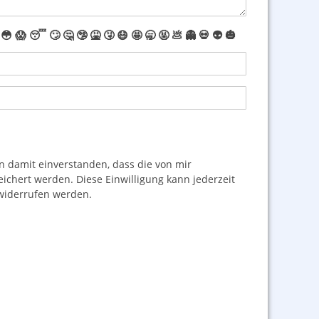
😳
😱
😴
🙄
🤔
🤥
🤮
🤧
😷
🤩
🥱
🤬
💩
👻
💀
👽
🎃
damit einverstanden, dass die von mir
hert werden. Diese Einwilligung kann jederzeit
iderrufen werden.