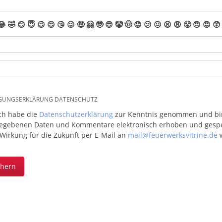
😂
🤣
😊
😇
😉
😍
😘
😜
🤑
🤗
🤓
😎
🤡
🤠
😟
😕
😖
😫
😩
😤
😠
😡
😲
IGUNGSERKLÄRUNG DATENSCHUTZ
ich habe die
Datenschutzerklärung
zur Kenntnis genommen und bin 
egebenen Daten und Kommentare elektronisch erhoben und gespeic
 Wirkung für die Zukunft per E-Mail an
mail@feuerwerksvitrine.de
w
chern