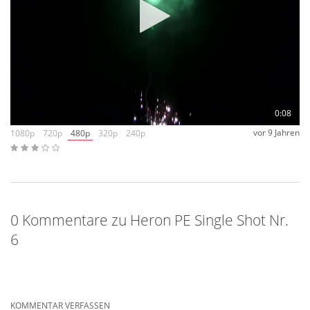
0:08
vor 9 Jahren
1080p
720p
480p
320p
240p
0 Kommentare zu Heron PE Single Shot Nr.
6
KOMMENTAR VERFASSEN