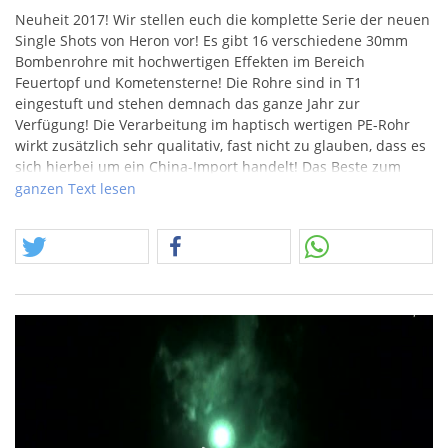
Neuheit 2017! Wir stellen euch die komplette Serie der neuen
Single Shots von Heron vor! Es gibt 16 verschiedene 30mm
Bombenrohre mit hochwertigen Effekten im Bereich
Feuertopf und Kometensterne! Die Rohre sind in T1
eingestuft und stehen demnach das ganze Jahr zur
Verfügung! Die Verarbeitung im haptisch wertigen PE-Rohr
wirkt zusätzlich sehr qualitativ, fast nicht zu glauben, dass es
sich hierbei um ein China-Import handelt! Das Beste zum
Schluss: alle Versionen direkt am Lager!
ganzen Text lesen
Die Nr. 6 mit Goldglitzer-Feuertopf und grünem Stern.