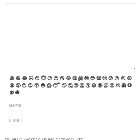
😀
😆
😂
🤣
😊
😇
😉
😍
😘
😜
🤑
🤗
🤓
😎
🤡
🤠
😟
😕
😖
😫
😩
😤
😠
😡
😲
😳
😱
😴
🙄
🤔
🤥
🤮
🤧
😷
🤩
🥱
🤬
💩
👻
💀
👽
🎃
EINWILLIGUNGSERKLÄRUNG DATENSCHUTZ