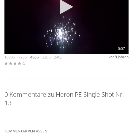
0:07
vor 9 Jahren
1080p
720p
480p
320p
240p
0 Kommentare zu Heron PE Single Shot Nr.
13
KOMMENTAR VERFASSEN