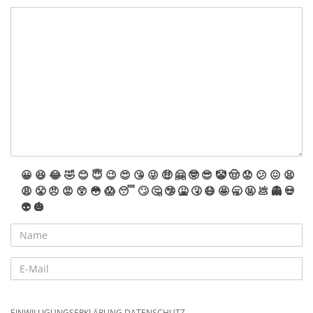
😀
😆
😂
🤣
😊
😇
😉
😍
😘
😜
🤑
🤗
🤓
😎
🤡
🤠
😟
😕
😖
😫
😩
😤
😠
😡
😲
😳
😱
😴
🙄
🤔
🤥
🤮
🤧
😷
🤩
🥱
🤬
💩
👻
💀
👽
🎃
EINWILLIGUNGSERKLÄRUNG DATENSCHUTZ