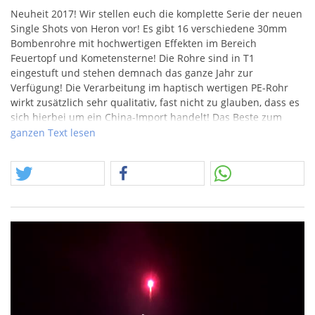
Neuheit 2017! Wir stellen euch die komplette Serie der neuen
Single Shots von Heron vor! Es gibt 16 verschiedene 30mm
Bombenrohre mit hochwertigen Effekten im Bereich
Feuertopf und Kometensterne! Die Rohre sind in T1
eingestuft und stehen demnach das ganze Jahr zur
Verfügung! Die Verarbeitung im haptisch wertigen PE-Rohr
wirkt zusätzlich sehr qualitativ, fast nicht zu glauben, dass es
sich hierbei um ein China-Import handelt! Das Beste zum
Schluss: alle Versionen direkt am Lager!
ganzen Text lesen
Die Nr. 13 mit Silberglitzer-Blinkfeuertopf mit roten Stern.