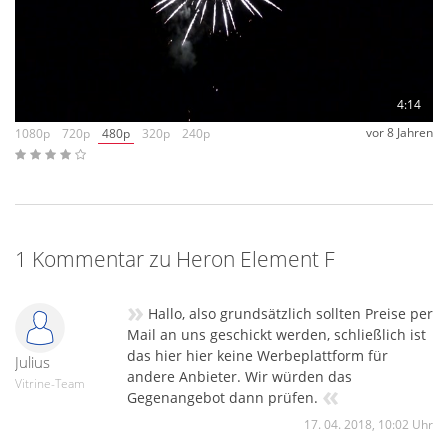
4:14
vor 8 Jahren
1080p
720p
480p
320p
240p
1 Kommentar zu Heron Element F
»
Hallo, also grundsätzlich sollten Preise per
Mail an uns geschickt werden, schließlich ist
das hier hier keine Werbeplattform für
Julius
andere Anbieter. Wir würden das
Vitrine-Team
«
Gegenangebot dann prüfen.
17. 04. 2018, 10:02 Uhr