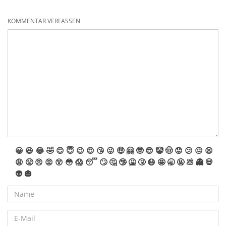
KOMMENTAR VERFASSEN
😀
😆
😂
🤣
😊
😇
😉
😍
😘
😜
🤑
🤗
🤓
😎
🤡
🤠
😟
😕
😖
😫
😩
😤
😠
😡
😲
😳
😱
😴
🙄
🤔
🤥
🤮
🤧
😷
🤩
🥱
🤬
💩
👻
💀
👽
🎃