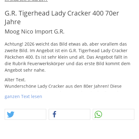
G.R. Tigerhead Lady Cracker 400 70er
Jahre
Moog Nico Import G.R.
Achtung! 2026 weicht das Bild etwas ab, aber vorallem das
zweite Bild. Im Angebot ist ein G.R. Tigerhead Lady Cracker
Päckchen 400. Es ist sehr klein und alt. Das Angebot fällt in
die Rubrik Feuerwerkskörper und das erste Bild kommt dem
Angebot sehr nahe.
Alter Text.
Wunderschöne Lady Cracker aus den 80er Jahren! Diese
Version von J&J könnte noch so manchen in der Sammlung
ganzen Text lesen
fehlen! Interessant ist das Backcover allemal und auch der
Gesamteindruck ist sehr kompakt und wertig. Leider auch
hier nur wenige Päckchen vorhanden!