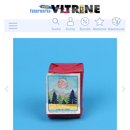
Suche
Konto
Bundle
Merkliste
Warenkorb