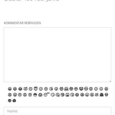
KOMMENTAR VERFASSEN
😀
😆
😂
🤣
😊
😇
😉
😍
😘
😜
🤑
🤗
🤓
😎
🤡
🤠
😟
😕
😖
😫
😩
😤
😠
😡
😲
😳
😱
😴
🙄
🤔
🤥
🤮
🤧
😷
🤩
🥱
🤬
💩
👻
💀
👽
🎃