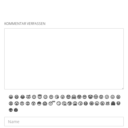
KOMMENTAR VERFASSEN
😀
😆
😂
🤣
😊
😇
😉
😍
😘
😜
🤑
🤗
🤓
😎
🤡
🤠
😟
😕
😖
😫
😩
😤
😠
😡
😲
😳
😱
😴
🙄
🤔
🤥
🤮
🤧
😷
🤩
🥱
🤬
💩
👻
💀
👽
🎃