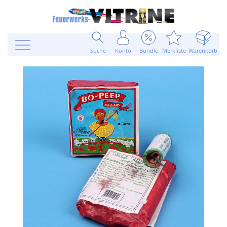
Suche
Konto
Bundle
Merkliste
Warenkorb