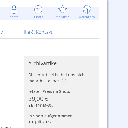
Werbung
 Jahr
are Artikel
Best of Sommeraktionen!
Widerrufsbelehrung
rk
Carl
 Bengalhölzer
fen
bende
Sommerpreise u.v.m.
AGB
otechnik
Konto
Bundle
Merkliste
Warenkorb
nd Attrappen
nehmigung
ste
Blitzschnell...
Kontaktformular
RS Pirotecnia
 und Pistolen
erwerk
& -gebiete
Über uns
werk
Alpha
iv
Hilfe & Kontakt
Archivartikel
Dieser Artikel ist bei uns nicht
mehr bestellbar.
letzter Preis im Shop:
39,00 €
inkl. 19% MwSt.
In Shop aufgenommen:
10. Juli 2022
 einer