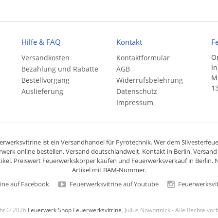
Hilfe & FAQ
Kontakt
F
On
Versandkosten
Kontaktformular
In
Bezahlung und Rabatte
AGB
Ma
Bestellvorgang
Widerrufsbelehrung
13
Auslieferung
Datenschutz
Impressum
rwerksvitrine ist ein
Versandhandel
für
Pyrotechnik
. Wer dem Silvesterfeuer
rwerk online bestellen,
Versand deutschlandweit
, Kontakt in Berlin. Versan
ikel. Preiswert
Feuerwerkskörper
kaufen und Feuerwerksverkauf in Berlin. N
Artikel mit BAM-Nummer.
ine auf Facebook
Feuerwerksvitrine auf Youtube
Feuerwerksvit
ght © 2026
Feuerwerk Shop Feuerwerksvitrine
, Julius Nowottnick - Alle Rechte vo