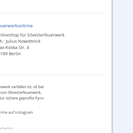
euerwerksvitrine
lineshop für Silvesterfeuerwerk
h.: Julius Nowottnick
x-Koska-Str. 4
189 Berlin
werk verfallen ist, ist bei
d von
Silvesterfeuerwerk
,
ur sichere geprüfte Pyro-
rine auf Instagram
rbehalten