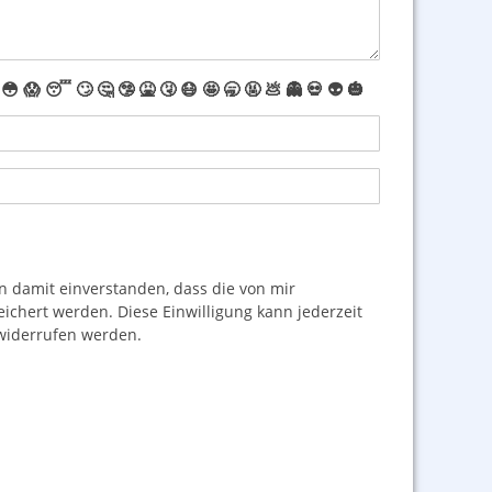
😳
😱
😴
🙄
🤔
🤥
🤮
🤧
😷
🤩
🥱
🤬
💩
👻
💀
👽
🎃
damit einverstanden, dass die von mir
hert werden. Diese Einwilligung kann jederzeit
iderrufen werden.