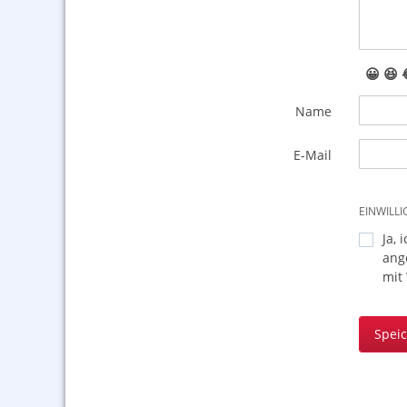
😀
😆
Name
E-Mail
EINWILL
Ja, 
ang
mit
Spei