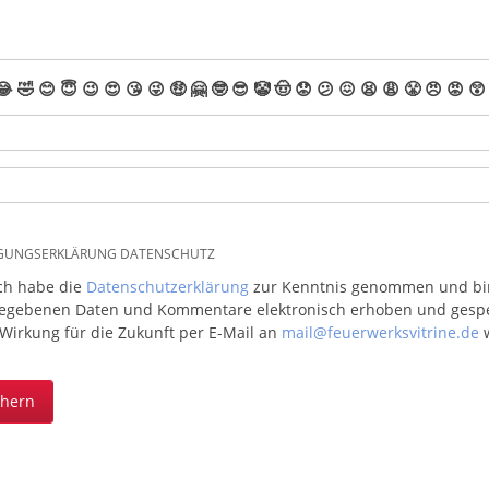
😂
🤣
😊
😇
😉
😍
😘
😜
🤑
🤗
🤓
😎
🤡
🤠
😟
😕
😖
😫
😩
😤
😠
😡
😲
IGUNGSERKLÄRUNG DATENSCHUTZ
ich habe die
Datenschutzerklärung
zur Kenntnis genommen und bin 
egebenen Daten und Kommentare elektronisch erhoben und gespeic
 Wirkung für die Zukunft per E-Mail an
mail@feuerwerksvitrine.de
w
chern