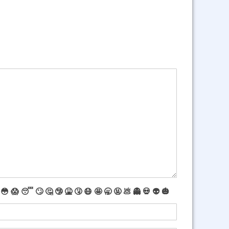
😳
😱
😴
🙄
🤔
🤥
🤮
🤧
😷
🤩
🥱
🤬
💩
👻
💀
👽
🎃