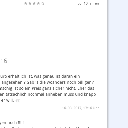
vor 10 Jahren
 los
lbst,
ist
es
016
nn
s
der
o erhältlich ist, was genau ist daran ein
s angesehen ? Gab´s die woanders noch billiger ?
hig ist so ein Preis ganz sicher nicht. Eher das
ionen tatsächlich nochmal anheben muss und knapp
«
er will.
16. 03. 2017, 13:16 Uhr
n hoch !!!!!