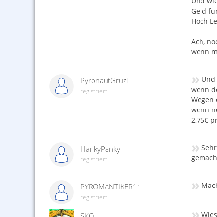
Und wie
Geld für
Hoch Leb
Ach, no
wenn ma
»
Und 
PyronautGruzi
wenn de
registriert
Wegen e
wenn no
2,75€ p
»
Sehr
HankyPanky
gemacht
registriert
»
Mach
PYROMANTIKER11
registriert
»
Wies
SKO