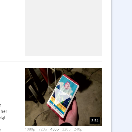
n
aher
lgt
3:54
1080p
720p
480p
320p
240p
h