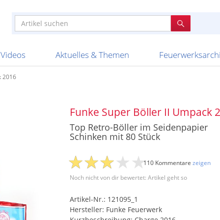
e
n anderen
e
tellen
Anzündhilfen
Bombenrohre
Ladenverkauf 2023
Auftragsbestätigung
Poster und 
Feuerwerk im
Nicht lieferb
Broekhoff
BVBA Belgien
BVD
Cafferata Vuurwe
ourismus
Feuerwerk T1
Batterien
20 Jahre Feuerwerksvitrine
Altersnachweis
Streich- und
Sammlertref
Gewerbetrei
BKV Vuurwerk
Blackboxx
Bo Peep
Bothmer Pyr
mpressionen
Schallerzeuger P1
Knallkörper
Ladenverkauf 2024
Bestellschluss
Schachteln u
Ausnahmege
Versanddien
Fireworks
Apel Feuerwerk
Argento Feuerwerk
A
t
lichkeiten
Jugendfeuerwerk
Raketen
Ladenverkauf 2025
Bestellablauf
Scherzartikel
Hochzeitsfeu
Lieferzeiten 
Adam\'s Fireworks
Alba Feuerwerk
Albert Feue
Videos
Aktuelles & Themen
Feuerwerksarch
k 2016
Funke Super Böller II Umpack 
Top Retro-Böller im Seidenpapier
Schinken mit 80 Stück
110 Kommentare
zeigen
Noch nicht von dir bewertet: Artikel geht so
Artikel-Nr.: 121095_1
Hersteller: Funke Feuerwerk
Kurzbeschreibung: Charge 2016