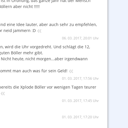
 ist in Ordnung, das ganze Jahr hat der Mensch
lern aber nicht !!!!!
ind eine Idee lauter, aber auch sehr zu empfehlen,
«
or neid jammern :D
06. 03. 2017, 20:01 Uhr
 wird die Uhr vorgedreht. Und schlägt die 12,
uten Böller mehr gibt.
 Nicht heute, nicht morgen...aber irgendwann
«
ekommt man auch was für sein Geld!
01. 03. 2017, 17:56 Uhr
reits die Xplode Böller vor wenigen Tagen teurer
«
01. 03. 2017, 17:45 Uhr
01. 03. 2017, 17:20 Uhr