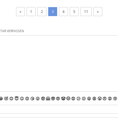
«
1
2
3
4
5
11
»
AR VERFASSEN
😂
🤣
😊
😇
😉
😍
😘
😜
🤑
🤗
🤓
😎
🤡
🤠
😟
😕
😖
😫
😩
😤
😠
😡
😲