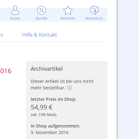
Werbung
 Jahr
are Artikel
Best of Sommeraktionen!
Widerrufsbelehrung
rk
Carl
 Bengalhölzer
fen
bende
Sommerpreise u.v.m.
AGB
otechnik
Konto
Bundle
Merkliste
Warenkorb
nd Attrappen
nehmigung
ste
Blitzschnell...
Kontaktformular
RS Pirotecnia
 und Pistolen
erwerk
& -gebiete
Über uns
werk
Alpha
iv
Hilfe & Kontakt
Archivartikel
2016
Dieser Artikel ist bei uns nicht
mehr bestellbar.
letzter Preis im Shop:
54,99 €
inkl. 19% MwSt.
In Shop aufgenommen:
9. November 2016