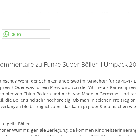
mit grauer Lunte und tollem Tigerhead Front Cover! Wir haben die
rklich um eine gute gelungene Variante eines Retro-Böllers. Es geht
man die Teile in der Hand hält, beim Päckchen und beim Böller se
r Wumms und originaler Geruch, echt
TOP
. Der Super Böller II ist
teilen
 ist die lange Pulverkammer, hier ist wirklich der Wille erkennbar,
ist nicht immer ganz so gewaltig wie beim D-Böller.
nicht ganz so gut zu harmonieren, wie beim D-Böller. Doch, das 
infache Erklärung: Beim Super Böller haben wir hinten ein länger
ommentare zu Funke Super Böller II Umpack 2
nteren Bereich des Böllers verhindert. doch manchmal klappt es da
ufbau des Böllers ist gut zu erkennen, dass wirklich alte Böller al
e echt guter Böller, ich traue es mich gar nicht zu sagen, aber 
amscht ? Wenn der Schinken anderswo im "Angebot" für ca.46-47 Eur
, hier etwas entgegen zu setzen.
reis ? Oder was für ein Preis wird von der Vitrine als Ramschprei
en hier von China Böllern und nicht von Made in Germany. Und ramsc
il, die Böller sind sehr hochpreisig. Ob man in solchen Preisreg
 verlangen bleibt fraglich, aber das kann ja jeder Shop machen wie 
ut geile Böller
höner Wumms, geniale Zerlegung, da kommen Kindheitserinnerunge