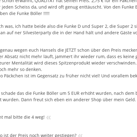
 schon erwähnt, QUALITÄT hat seinen Preis. 2,75 € für ein Päkchen
 jeden Scheiss da, und wird oft genug enttäuscht. Von den Funke Böl
en die Funke Böller !!!!!
ch was, ich hatte beide also die Funke D und Super 2, die Super 2 s
n auf ner Silvesterparty die in der Hand hält und andere Gäste v
genau wegen euch Hansels die JETZT schon über den Preis meckern,
r Absatz nicht mehr läuft, jammert ihr wieder rum, dass es keine g
urer Mentalität wird dieses Spitzenprodukt wieder verschwinden.
ch mehr so denken.
ro Päckchen ist im Gegensatz zu früher nicht viel! Und vorallem b
 schade das die Funke Böller um 5 EUR erhöht wurden, nach dem be
 wurden. Dann freut sich eben ein anderer Shop über mein Geld.
«
t mal bitte die 4 weg!
«
o ist der Preis noch weiter gestiegen?