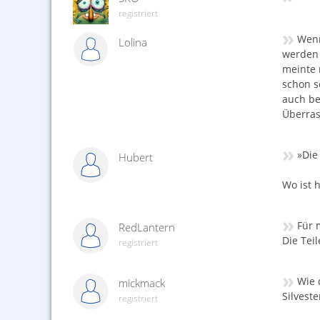
registriert
»
Wenn
Lolina
werden 
meinte 
schon s
auch be
Überras
»
»Die
Hubert
Wo ist h
»
Für m
RedLantern
Die Tei
registriert
»
Wie 
mickmack
Silvest
registriert