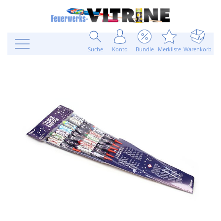
Suche
Konto
Bundle
Merkliste
Warenkorb