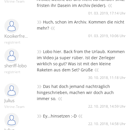
Vitrine-Team
«
fristen ihr Dasein im Archiv (leider).
01. 03. 2019, 17:14 Uhr
»
Huch, schon im Archiv. Kommen die nicht
«
mehr?
Kooikerfreund
01. 03. 2019, 10:06 Uhr
registriert
»
Lobo hier. Back from the Urlaub. Kommen
im Video ja super rüber. Ist der Zerleger
wirklich so gut? Was ist mit den kleine
sheriff-lobo
«
Raketen aus dem Set? Grüße
registriert
30. 10. 2018, 11:18 Uhr
»
Das hat doch jemand nachträglich
hingeschrieben, machen wir doch auch
«
immer so.
Julius
22. 10. 2018, 14:59 Uhr
Vitrine-Team
»
«
Ey...hinsetzen :-D
22. 10. 2018, 14:58 Uhr
Julius