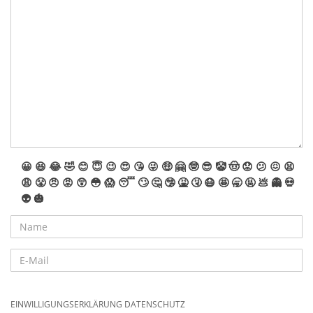
😀
😆
😂
🤣
😊
😇
😉
😍
😘
😜
🤑
🤗
🤓
😎
🤡
🤠
😟
😕
😖
😫
😩
😤
😠
😡
😲
😳
😱
😴
🙄
🤔
🤥
🤮
🤧
😷
🤩
🥱
🤬
💩
👻
💀
👽
🎃
EINWILLIGUNGSERKLÄRUNG DATENSCHUTZ