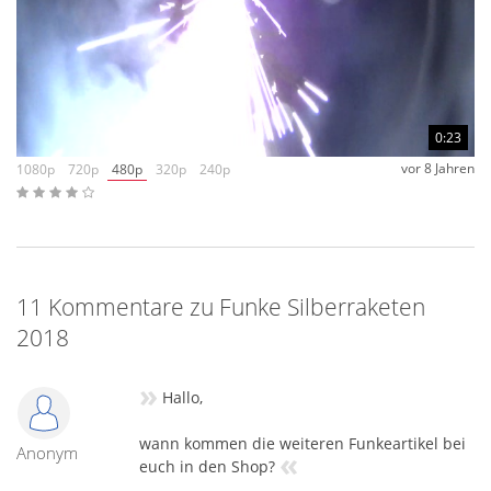
0:23
vor 8 Jahren
1080p
720p
480p
320p
240p
11 Kommentare zu Funke Silberraketen
2018
»
Hallo,
wann kommen die weiteren Funkeartikel bei
Anonym
«
euch in den Shop?