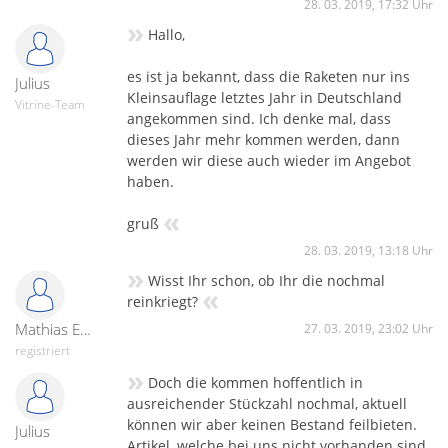
28. 03. 2019, 17:32 Uhr
»
Hallo,
es ist ja bekannt, dass die Raketen nur ins
Julius
Kleinsauflage letztes Jahr in Deutschland
Vitrine-Team
angekommen sind. Ich denke mal, dass
dieses Jahr mehr kommen werden, dann
werden wir diese auch wieder im Angebot
haben.
«
gruß
28. 03. 2019, 13:18 Uhr
»
Wisst Ihr schon, ob Ihr die nochmal
«
reinkriegt?
Mathias Endres
27. 03. 2019, 23:02 Uhr
registriert
»
Doch die kommen hoffentlich in
ausreichender Stückzahl nochmal, aktuell
können wir aber keinen Bestand feilbieten.
Julius
Artikel, welche bei uns nicht vorhanden sind,