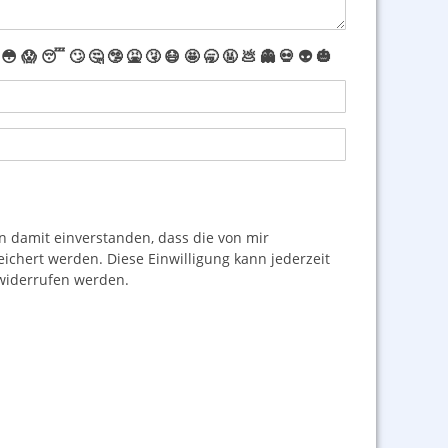
😳
😱
😴
🙄
🤔
🤥
🤮
🤧
😷
🤩
🥱
🤬
💩
👻
💀
👽
🎃
damit einverstanden, dass die von mir
hert werden. Diese Einwilligung kann jederzeit
iderrufen werden.