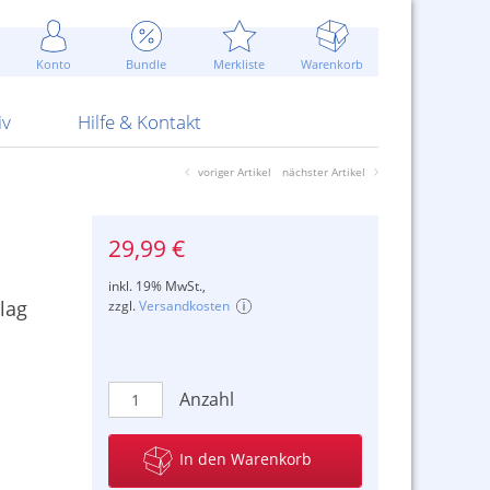
Werbung
 Jahr
are Artikel
Best of Sommeraktionen!
Widerrufsbelehrung
rk
Carl
 Bengalhölzer
fen
bende
Sommerpreise u.v.m.
AGB
otechnik
Konto
Bundle
Merkliste
Warenkorb
nd Attrappen
nehmigung
ste
Blitzschnell...
Kontaktformular
RS Pirotecnia
 und Pistolen
erwerk
& -gebiete
Über uns
werk
Alpha
iv
Hilfe & Kontakt
voriger Artikel
nächster Artikel
29,99 €
inkl. 19% MwSt.,
lag
zzgl.
Versandkosten
Anzahl
In den Warenkorb