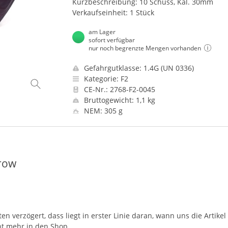
Kurzbeschreibung: 10 Schuss, Kal. 30mm
Verkaufseinheit: 1 Stück
am Lager
sofort verfügbar
nur noch begrenzte Mengen vorhanden
Gefahrgutklasse: 1.4G (UN 0336)
Kategorie: F2
CE-Nr.: 2768-F2-0045
Bruttogewicht: 1,1 kg
NEM: 305 g
rrow
en verzögert, dass liegt in erster Linie daran, wann uns die Artike
ht mehr in den Shop.