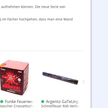
ot aufnehmen können. Die neue Serie von
eng im Fächer hochgehen, dass man eine Wand
 sicherlich seines Gleichen sucht. Ein kurzer
tterie
 Fächerrow
Funke Feuerwerk Python Red XXL Batterie
Argento GaTeLing Purple 175S.
Funke Ri
uf Schlag
ntascher Crossettschweif-Effekt mit roter Spitze
Schnellfeuer Röli-Verbund mit 175 Schus
großer Fäche