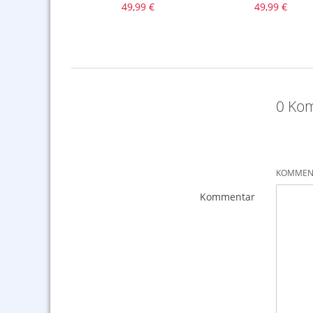
,99 €
49,99 €
49,99 €
0 Kom
KOMMENT
Kommentar