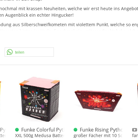
 nochmal mit krassen Neuheiten, welche wir erst heute ins Angeb
en Augenblick ein echter Hingucker!
tladung aus Silberschweifkometen mit violettem Punkt, welche so 
 Kometen bieten im Verlauf nochmal ein weiteres Spektakel, welches
teilen
tterie
 Python XXL Medusa-Stern Effekt Batterie
Funke Colorful Python XXL Medusa-Stern Effekt Ba
Funke Rising Python Red
terie
XXL 500g Medusa Batterie
großer Fächer mit 10 Schuss a
fa