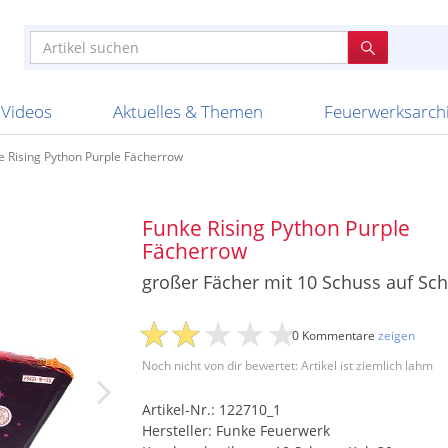
e
n anderen
e
tellen
Anzündhilfen
Bombenrohre
Ladenverkauf 2023
Auftragsbestätigung
Poster und 
Feuerwerk im
Nicht lieferb
Broekhoff
BVBA Belgien
BVD
Cafferata Vuurwe
ourismus
Feuerwerk T1
Batterien
20 Jahre Feuerwerksvitrine
Altersnachweis
Streich- und
Sammlertref
Gewerbetrei
BKV Vuurwerk
Blackboxx
Bo Peep
Bothmer Pyr
mpressionen
Schallerzeuger P1
Knallkörper
Ladenverkauf 2024
Bestellschluss
Schachteln u
Ausnahmege
Versanddien
Fireworks
Apel Feuerwerk
Argento Feuerwerk
A
t
lichkeiten
Jugendfeuerwerk
Raketen
Ladenverkauf 2025
Bestellablauf
Scherzartikel
Hochzeitsfeu
Lieferzeiten 
Adam\'s Fireworks
Alba Feuerwerk
Albert Feue
Videos
Aktuelles & Themen
Feuerwerksarch
e Rising Python Purple Fächerrow
Funke Rising Python Purple
Fächerrow
großer Fächer mit 10 Schuss auf Sch
0 Kommentare
zeigen
Noch nicht von dir bewertet: Artikel ist ziemlich lahm
Artikel-Nr.: 122710_1
Hersteller: Funke Feuerwerk