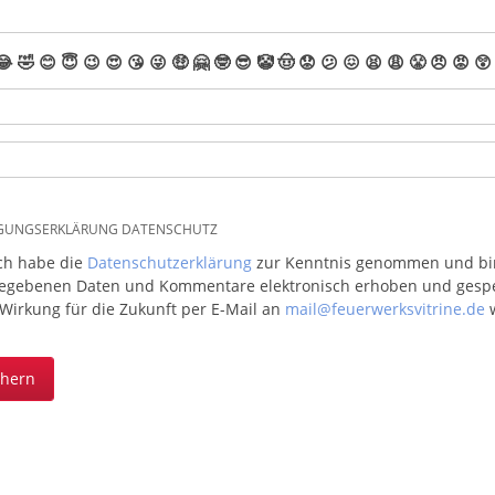
😂
🤣
😊
😇
😉
😍
😘
😜
🤑
🤗
🤓
😎
🤡
🤠
😟
😕
😖
😫
😩
😤
😠
😡
😲
IGUNGSERKLÄRUNG DATENSCHUTZ
ich habe die
Datenschutzerklärung
zur Kenntnis genommen und bin 
egebenen Daten und Kommentare elektronisch erhoben und gespeic
 Wirkung für die Zukunft per E-Mail an
mail@feuerwerksvitrine.de
w
chern