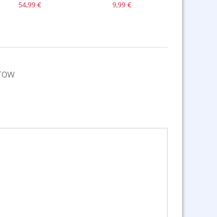
54,99 €
9,99 €
29,9
row