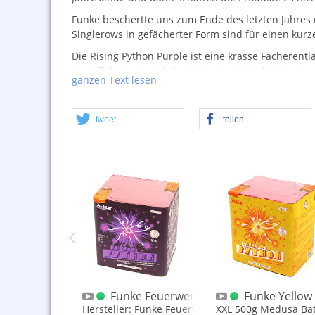
Funke beschertte uns zum Ende des letzten Jahres
Singlerows in gefächerter Form sind für einen kurz
Die Rising Python Purple ist eine krasse Fächeren
aus Effekten vor sich hat. Die am Zenit abbiegenen
ganzen Text lesen
Spaß, für mittleres Geld.
tweet
teilen
Rising Python Green Fächerrow
Funke Feuerwerk Python Purple XXL Ba
Funke Yellow
her mit 10 Schuss auf Schlag
Hersteller: Funke Feuerwerk
XXL 500g Medusa Bat