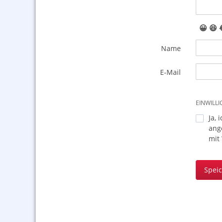
😀
😆
Name
E-Mail
EINWILL
Ja, 
ang
mit
Spei