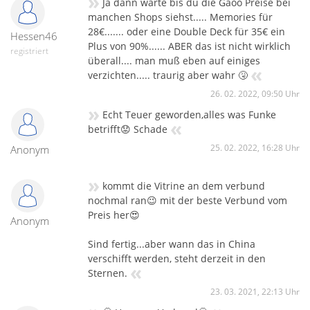
»
Ja dann warte bis du die Gaoo Preise bei
Unterbrechung a la Brechstange leitet Brokatpalmen ein und
manchen Shops siehst..... Memories für
bis die Bukettausbreitung und Schussfolge jeden
28€....... oder eine Double Deck für 35€ ein
Hessen46
gemütlichen Feuerwerksfreund überfordert. Das Finale ist
Plus von 90%...... ABER das ist nicht wirklich
eine perfekte Umsetzung einer Double Deck Red, wie man sie
registriert
überall.... man muß eben auf einiges
liebte, leider kommt das Original da heute nicht mehr ran.
«
verzichten..... traurig aber wahr 🤧
26. 02. 2022, 09:50 Uhr
»
Echt Teuer geworden,alles was Funke
«
betrifft😟 Schade
25. 02. 2022, 16:28 Uhr
Anonym
»
kommt die Vitrine an dem verbund
nochmal ran😉 mit der beste Verbund vom
Preis her😍
Anonym
Sind fertig...aber wann das in China
verschifft werden, steht derzeit in den
«
Sternen.
23. 03. 2021, 22:13 Uhr