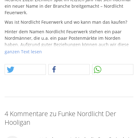
ein neuer Name in der Branche breitgemacht – Nordlicht
Feuerwerk.
Was ist Nordlicht Feuerwerk und wo kann man das kaufen?
Hinter dem Namen Nordlicht Feuerwerk stehen ein paar
Nordmänner, die u.a. ein paar Postenmärkte im Norden
haben. Aufgrund guter Beziehungen können auch wir diese
exklusiven Artikel anbieten. Damit sind wir offziell der einzige
ganzen Text lesen
Versandhandel, welcher aktuell die ganze und recht
umfangreiche Serie an Sonderartikeln von Funke, Evolution
und Vuurwerktotaal führt.
Ein weiterer herausragender Artikel ist mit Sicherheit der
"Hooligan" von Funke feuerwerk. Die Kombination aus Preis
und Funke-Qualität bietet ein unvergleichbares Angebot.
91 Schuss frei nach dem Motte "aus allen Rohren" Die
mächtige Power in Funke-Qualität fliegt einem nur so um die
4 Kommentare zu Funke Nordlicht Der
Ohren. Ein Verbundbrett für den Versand, in dieser
Hooligan
Preisklasse, in dieser Qualität – man kann es gar nicht oft
genug betonen. Ein Mix-Kaliber bis 30mm. Wuchtige
Abschüsse mit Rot-Weiß-Blinkbuketts, gefächerte