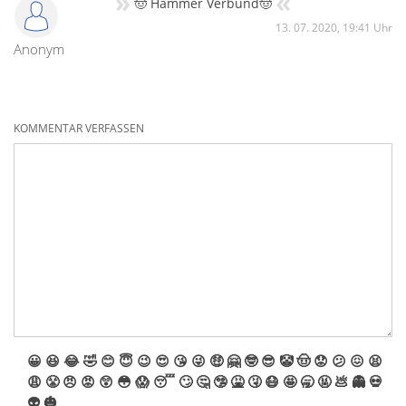
»
«
🤠 Hammer Verbund🤠
13. 07. 2020, 19:41 Uhr
Anonym
KOMMENTAR VERFASSEN
😀
😆
😂
🤣
😊
😇
😉
😍
😘
😜
🤑
🤗
🤓
😎
🤡
🤠
😟
😕
😖
😫
😩
😤
😠
😡
😲
😳
😱
😴
🙄
🤔
🤥
🤮
🤧
😷
🤩
🥱
🤬
💩
👻
💀
👽
🎃