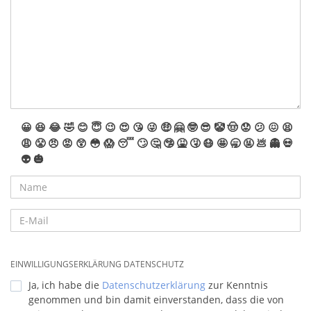
😀
😆
😂
🤣
😊
😇
😉
😍
😘
😜
🤑
🤗
🤓
😎
🤡
🤠
😟
😕
😖
😫
😩
😤
😠
😡
😲
😳
😱
😴
🙄
🤔
🤥
🤮
🤧
😷
🤩
🥱
🤬
💩
👻
💀
👽
🎃
EINWILLIGUNGSERKLÄRUNG DATENSCHUTZ
Ja, ich habe die
Datenschutzerklärung
zur Kenntnis
genommen und bin damit einverstanden, dass die von