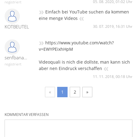
05. 08. 2020, 01:02 Uhr
registriert
»
Einfach bei YouTube suchen da kommen
«
eine menge Videos
KOTBEUTEL
30. 07. 2019, 16:31 Uhr
»
https://www.youtube.com/watch?
v=EWYPEixhHpM
senfbanane030
Videoquali is nich die dollste, man kann sich
registriert
«
aber nen Eindruck verschaffen
11. 11. 2018, 00:18 Uhr
«
1
2
»
KOMMENTAR VERFASSEN