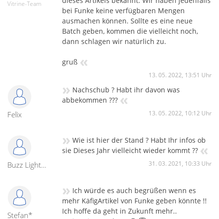
dieses Artikels bekannt. Wir haben jedenfalls
Vitrine-Team
möchten auch dieses "Modell" einem Kunden zugänglich
bei Funke keine verfügbaren Mengen
machen, welcher möglicherweise auf Versand angewiesen ist.
ausmachen können. Sollte es eine neue
Batch geben, kommen die vielleicht noch,
Achtung2.0: Diese Box versteht sich als Sortiment. Ein
dann schlagen wir natürlich zu.
Verbindungspatent soll in Form von Silberaufklebern
beiliegen, so dass ein Ausbrechen von Funken durch
«
gruß
Überkleben der Verbindungspunkte ausgeschlossen werden
soll. Alles weitere ist Euch überlassen, wir wünschen
13. 05. 2022, 13:51 Uhr
vieeeeeeeeeeeel Spaß.
»
Nachschub ? Habt ihr davon was
«
abbekommen ???
13. 05. 2022, 10:12 Uhr
Felix
»
Wie ist hier der Stand ? Habt Ihr infos ob
«
sie Dieses Jahr vielleicht wieder kommt ??
31. 03. 2021, 10:33 Uhr
Buzz Lightyear
»
Ich würde es auch begrüßen wenn es
mehr KäfigArtikel von Funke geben könnte !!
Ich hoffe da geht in Zukunft mehr..
Stefan*