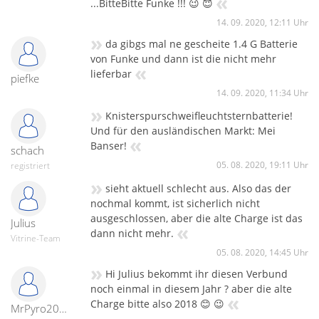
«
...BitteBitte Funke !!! 😉 😇
14. 09. 2020, 12:11 Uhr
»
da gibgs mal ne gescheite 1.4 G Batterie
von Funke und dann ist die nicht mehr
«
lieferbar
piefke
14. 09. 2020, 11:34 Uhr
»
Knisterspurschweifleuchtsternbatterie!
Und für den ausländischen Markt: Mei
«
Banser!
schach
05. 08. 2020, 19:11 Uhr
registriert
»
sieht aktuell schlecht aus. Also das der
nochmal kommt, ist sicherlich nicht
ausgeschlossen, aber die alte Charge ist das
Julius
«
dann nicht mehr.
Vitrine-Team
05. 08. 2020, 14:45 Uhr
»
Hi Julius bekommt ihr diesen Verbund
noch einmal in diesem Jahr ? aber die alte
«
Charge bitte also 2018 😊 😉
MrPyro2020