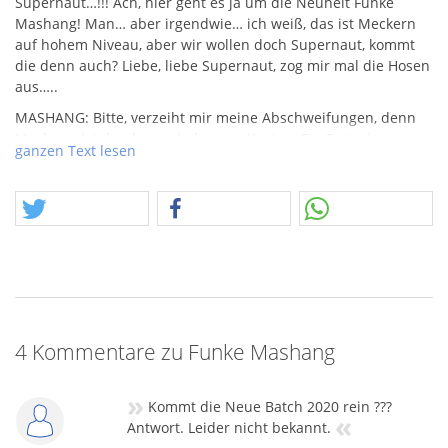
Supernaut…!!! Ach, hier geht es ja um die Neuheit Funke
Mashang! Man… aber irgendwie… ich weiß, das ist Meckern
auf hohem Niveau, aber wir wollen doch Supernaut, kommt
die denn auch? Liebe, liebe Supernaut, zog mir mal die Hosen
aus…..
MASHANG
: Bitte, verzeiht mir meine Abschweifungen, denn
Mashang ist druchaus ein krasser Kasten. Ein Batterie-
ganzen Text lesen
Sortiment mit 8 tollen Elementen. Eine Schlacht geführt mit
Popping Flowers und gewonnen wird mit einer
Cracklinglanzen-Fächersequenz zusammen mit tollen Brokat-
Farbbuketts. Well….., am besten ihr kauft das Ding und schaut
es euch einfach selbst an.
Zusammen kommen hier bei 8 Batterien 188 Schuss und
deutlich über 30Kg.
Die
NEM
wird hier mit schlappen 3990gr. angegeben.
4 Kommentare zu Funke Mashang
Achtung: Wir entschuldigen uns für das Bild, aber wir
möchten auch dieses “Modell” einem Kunden zugänglich
»
machen, welcher möglicherweise auf Versand angewiesen ist.
Kommt die Neue Batch 2020 rein ???
«
Antwort. Leider nicht bekannt.
Achtung2.0: Diese Box versteht sich als Sortiment. Ein