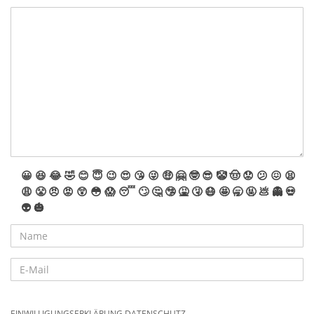
😀
😆
😂
🤣
😊
😇
😉
😍
😘
😜
🤑
🤗
🤓
😎
🤡
🤠
😟
😕
😖
😫
😩
😤
😠
😡
😲
😳
😱
😴
🙄
🤔
🤥
🤮
🤧
😷
🤩
🥱
🤬
💩
👻
💀
👽
🎃
EINWILLIGUNGSERKLÄRUNG DATENSCHUTZ