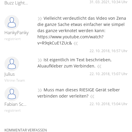
Verbindungspatent soll in Form von Silberaufklebern
31. 03. 2021, 10:34 Uhr
Buzz Lightyear
beiliegen, so dass ein Ausbrechen von Funken durch
Überkleben der Verbindungspunkte ausgeschlossen werden
»
Vielleicht verdeutlicht das Video von Zena
soll.
die ganze Sache etwas einfacher wie simpel
das ganze verknotet werden kann:
HankyPanky
https://www.youtube.com/watch?
registriert
«
v=R9qkCuE1ZUc&
22. 10. 2018, 16:57 Uhr
»
Ist eigentlich im Text beschrieben,
«
Aluaufkleber zum Verbinden.
Julius
22. 10. 2018, 15:07 Uhr
Vitrine-Team
»
Muss man dieses RIESIGE Gerät selber
«
verbinden oder verleiten?
Fabian Scheffler
22. 10. 2018, 15:04 Uhr
registriert
KOMMENTAR VERFASSEN