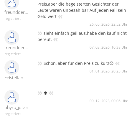
Preis,aber die begeisterten Gesichter der
Leute waren unbezahlbar.Auf jeden Fall sein
freunddersonne
«
Geld wert
registriert
26. 05. 2026, 22:52 Uhr
»
sieht einfach geil aus.habe den kauf nicht
«
bereut.
freunddersonne
07. 03. 2026, 10:38 Uhr
registriert
»
«
Schön, aber für den Preis zu kurz😟
01. 01. 2026, 20:25 Uhr
Feistelfan 1971
»
«
👽
09. 12. 2023, 00:06 Uhr
phyro_julian
registriert