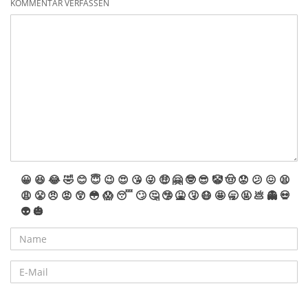
KOMMENTAR VERFASSEN
😀
😆
😂
🤣
😊
😇
😉
😍
😘
😜
🤑
🤗
🤓
😎
🤡
🤠
😟
😕
😖
😫
😩
😤
😠
😡
😲
😳
😱
😴
🙄
🤔
🤥
🤮
🤧
😷
🤩
🥱
🤬
💩
👻
💀
👽
🎃