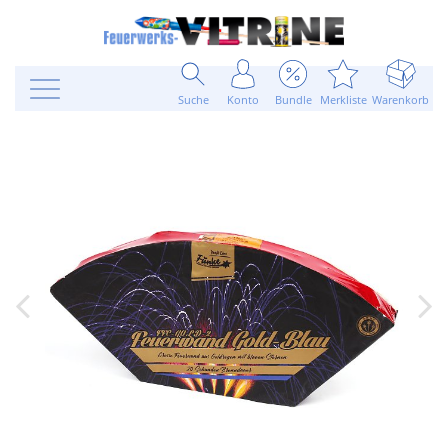
Suche
Konto
Bundle
Merkliste
Warenkorb