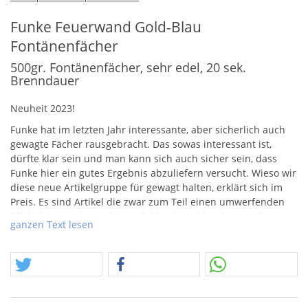
Funke Feuerwand Gold-Blau
Fontänenfächer
500gr. Fontänenfächer, sehr edel, 20 sek.
Brenndauer
Neuheit 2023!
Funke hat im letzten Jahr interessante, aber sicherlich auch
gewagte Fächer rausgebracht. Das sowas interessant ist,
dürfte klar sein und man kann sich auch sicher sein, dass
Funke hier ein gutes Ergebnis abzuliefern versucht. Wieso wir
diese neue Artikelgruppe für gewagt halten, erklärt sich im
Preis. Es sind Artikel die zwar zum Teil einen umwerfenden
Effekt leisten, aber echt ins Geld gehen. Manche von den
ganzen Text lesen
Singlerows kosten ein Vermögen, sind dann aber doch nicht
das Geld wert, dazu aber an anderer Stelle mehr.
Hier geht es jetzt um Fontänenfächer, die sind mit 500gr. echt
am Maximum, trotzdem muss man Glück mit Wind und
Effektausbreitung haben, damit sich der hohe Preis lohnt. Wir