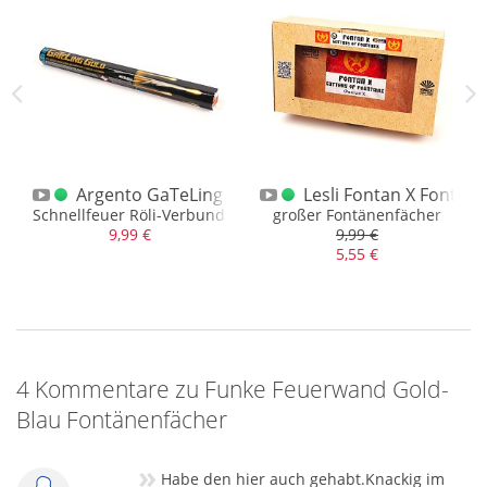
ldchrysanthemen Violett
Argento GaTeLing Gold 175S.
Lesli Fontan X Fontäne
hr edel, 20 sek. Brenndauer
Schnellfeuer Röli-Verbund mit 175 Schuss
großer Fontänenfächer
9,99 €
9,99 €
5,55 €
4 Kommentare zu Funke Feuerwand Gold-
Blau Fontänenfächer
»
Habe den hier auch gehabt.Knackig im