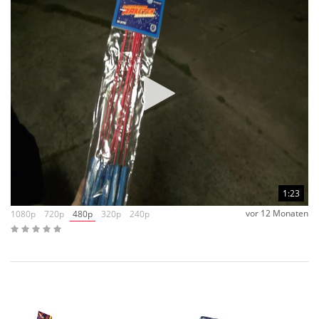
1:23
vor 12 Monaten
1080p
720p
480p
320p
240p