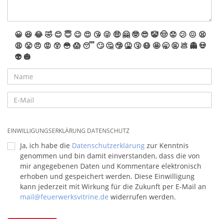
😀
😆
😂
🤣
😊
😇
😉
😍
😘
😜
🤑
🤗
🤓
😎
🤡
🤠
😟
😕
😖
😫
😩
😤
😠
😡
😲
😳
😱
😴
🙄
🤔
🤥
🤮
🤧
😷
🤩
🥱
🤬
💩
👻
💀
👽
🎃
EINWILLIGUNGSERKLÄRUNG DATENSCHUTZ
Ja, ich habe die
Datenschutzerklärung
zur Kenntnis
genommen und bin damit einverstanden, dass die von
mir angegebenen Daten und Kommentare elektronisch
erhoben und gespeichert werden. Diese Einwilligung
kann jederzeit mit Wirkung für die Zukunft per E-Mail an
mail@feuerwerksvitrine.de
widerrufen werden.