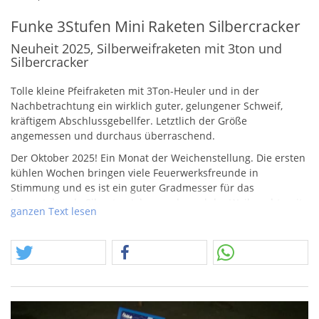
Funke 3Stufen Mini Raketen Silbercracker
Neuheit 2025, Silberweifraketen mit 3ton und
Silbercracker
Tolle kleine Pfeifraketen mit 3Ton-Heuler und in der
Nachbetrachtung ein wirklich guter, gelungener Schweif,
kräftigem Abschlussgebellfer. Letztlich der Größe
angemessen und durchaus überraschend.
Der Oktober 2025! Ein Monat der Weichenstellung. Die ersten
kühlen Wochen bringen viele Feuerwerksfreunde in
Stimmung und es ist ein guter Gradmesser für das
bevorstehende Silvester, Jahresende und der Weihnachtszeit
ganzen Text lesen
im Allgemeinen. Die Wirren unserer Tage wollen wir nicht
ignorieren, doch die Traditionen, aus denen wir gewachsen
sind, können wir nicht ignorerien!
Festhalten! Festhalten was uns antreibt, festhalten was wir
mögen, festhalten wen und was wir lieben.