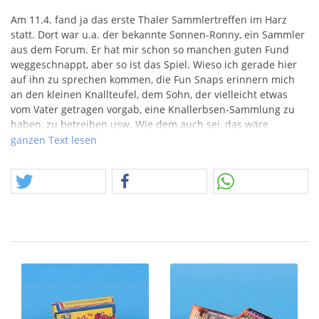
Am 11.4. fand ja das erste Thaler Sammlertreffen im Harz
statt. Dort war u.a. der bekannte Sonnen-Ronny, ein Sammler
aus dem Forum. Er hat mir schon so manchen guten Fund
weggeschnappt, aber so ist das Spiel. Wieso ich gerade hier
auf ihn zu sprechen kommen, die Fun Snaps erinnern mich
an den kleinen Knallteufel, dem Sohn, der vielleicht etwas
vom Vater getragen vorgab, eine Knallerbsen-Sammlung zu
haben, zu betreiben usw. Wie dem auch sei, das wäre
vielleicht etwas für ihn gewesen und auch dieser heute
ganzen Text lesen
volljährige Kleine Knallteufel war beim Treffem im Harz
dabei. Somit seid gegrüßt…
Und vielleicht mögt ihr ja eine der Fun Snaps Packungen.
Achtung, das Angebot fällt in die Rubrik Feuerwerkskörper.
Worin liegt eigentlich der Reiz alter Dinge? Im beten Fall sind
das die eigenen Erinnerung daran, aber auch die Art Dinge
geschaffen, entstanden und überdauert haben, eben etwas
aus einer anderen Zeit, machen den Unterschied.