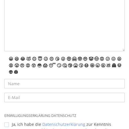
😀
😆
😂
🤣
😊
😇
😉
😍
😘
😜
🤑
🤗
🤓
😎
🤡
🤠
😟
😕
😖
😫
😩
😤
😠
😡
😲
😳
😱
😴
🙄
🤔
🤥
🤮
🤧
😷
🤩
🥱
🤬
💩
👻
💀
👽
🎃
EINWILLIGUNGSERKLÄRUNG DATENSCHUTZ
Ja, ich habe die
Datenschutzerklärung
zur Kenntnis