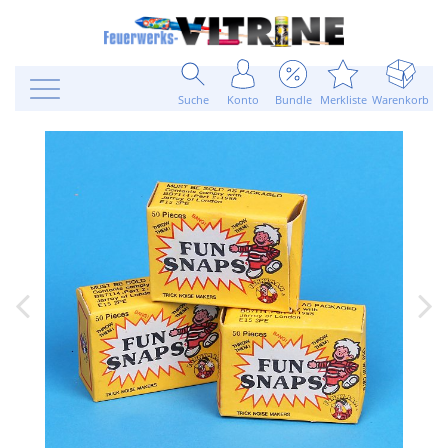
Suche
Konto
Bundle
Merkliste
Warenkorb