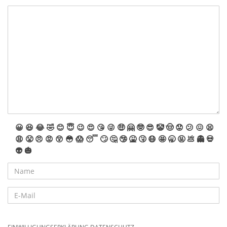
Ist die Sommeraktion erstmal gut gestartet, drückt die Zeit
mächtig. Es ist nichts da und es muss innerhalb weniger
Wochen nochmal was passieren oder sich finden. Zufälle und
Glücksumstände führen mehr oder weniger zum Erfolg. Wir
kämmen alles nochmal durch, schauen was geht… und dann
kommt doch nochmal ein Segen von Artikeln, darauf könnt ihr
euch nun nochmal 2 Wochen freuen. Wir wünschen viel Spaß!
😀
😆
😂
🤣
😊
😇
😉
😍
😘
😜
🤑
🤗
🤓
😎
🤡
🤠
😟
😕
😖
😫
😩
😤
😠
😡
😲
😳
😱
😴
🙄
🤔
🤥
🤮
🤧
😷
🤩
🥱
🤬
💩
👻
💀
👽
🎃