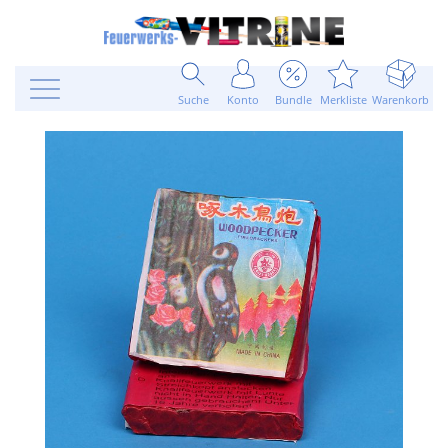
Suche
Konto
Bundle
Merkliste
Warenkorb