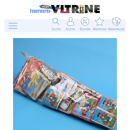
Suche
Konto
Bundle
Merkliste
Warenkorb