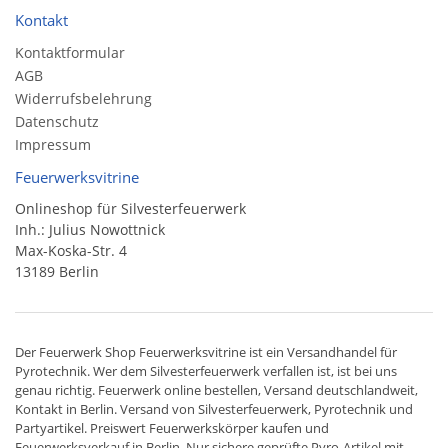
Kontakt
Kontaktformular
AGB
Widerrufsbelehrung
Datenschutz
Impressum
Feuerwerksvitrine
Onlineshop für Silvesterfeuerwerk
Inh.: Julius Nowottnick
Max-Koska-Str. 4
13189 Berlin
Der
Feuerwerk Shop
Feuerwerksvitrine ist ein
Versandhandel
für
Pyrotechnik
. Wer dem Silvesterfeuerwerk verfallen ist, ist bei uns
genau richtig. Feuerwerk online bestellen,
Versand deutschlandweit
,
Kontakt in Berlin. Versand von
Silvesterfeuerwerk
,
Pyrotechnik
und
Partyartikel. Preiswert
Feuerwerkskörper
kaufen und
Feuerwerksverkauf in Berlin. Nur sichere geprüfte Pyro-Artikel mit