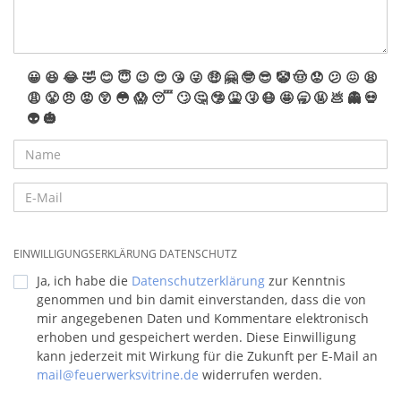
😀
😆
😂
🤣
😊
😇
😉
😍
😘
😜
🤑
🤗
🤓
😎
🤡
🤠
😟
😕
😖
😫
😩
😤
😠
😡
😲
😳
😱
😴
🙄
🤔
🤥
🤮
🤧
😷
🤩
🥱
🤬
💩
👻
💀
👽
🎃
EINWILLIGUNGSERKLÄRUNG DATENSCHUTZ
Ja, ich habe die
Datenschutzerklärung
zur Kenntnis
genommen und bin damit einverstanden, dass die von
mir angegebenen Daten und Kommentare elektronisch
erhoben und gespeichert werden. Diese Einwilligung
kann jederzeit mit Wirkung für die Zukunft per E-Mail an
mail@feuerwerksvitrine.de
widerrufen werden.