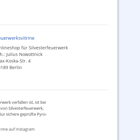
euerwerksvitrine
lineshop für Silvesterfeuerwerk
h.: Julius Nowottnick
x-Koska-Str. 4
189 Berlin
werk verfallen ist, ist bei
d von
Silvesterfeuerwerk
,
ur sichere geprüfte Pyro-
rine auf Instagram