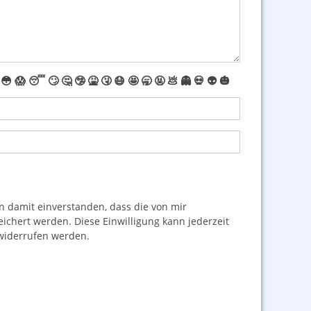
😳
😱
😴
🙄
🤔
🤥
🤮
🤧
😷
🤩
🥱
🤬
💩
👻
💀
👽
🎃
damit einverstanden, dass die von mir
hert werden. Diese Einwilligung kann jederzeit
iderrufen werden.