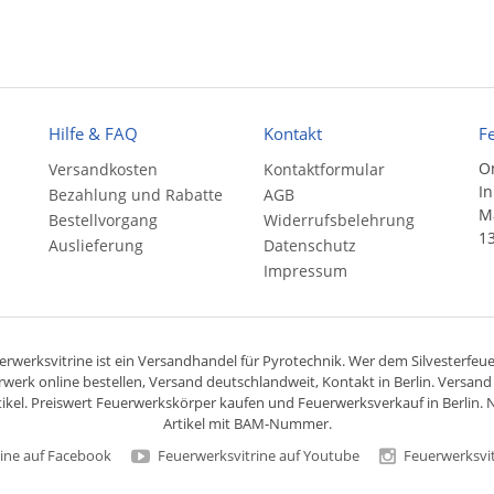
Hilfe & FAQ
Kontakt
F
On
Versandkosten
Kontaktformular
In
Bezahlung und Rabatte
AGB
Ma
Bestellvorgang
Widerrufsbelehrung
13
Auslieferung
Datenschutz
Impressum
rwerksvitrine ist ein
Versandhandel
für
Pyrotechnik
. Wer dem Silvesterfeuer
rwerk online bestellen,
Versand deutschlandweit
, Kontakt in Berlin. Versan
ikel. Preiswert
Feuerwerkskörper
kaufen und Feuerwerksverkauf in Berlin. N
Artikel mit BAM-Nummer.
ine auf Facebook
Feuerwerksvitrine auf Youtube
Feuerwerksvit