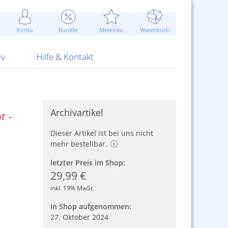
Werbung
 Jahr
are Artikel
Best of Sommeraktionen!
Widerrufsbelehrung
rk
Carl
 Bengalhölzer
fen
bende
Sommerpreise u.v.m.
AGB
otechnik
Konto
Bundle
Merkliste
Warenkorb
nd Attrappen
nehmigung
ste
Blitzschnell...
Kontaktformular
RS Pirotecnia
 und Pistolen
erwerk
& -gebiete
Über uns
werk
Alpha
iv
Hilfe & Kontakt
Archivartikel
r -
Dieser Artikel ist bei uns nicht
mehr bestellbar.
letzter Preis im Shop:
29,99 €
inkl. 19% MwSt.
In Shop aufgenommen:
27. Oktober 2024