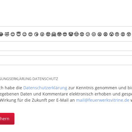
😂
🤣
😊
😇
😉
😍
😘
😜
🤑
🤗
🤓
😎
🤡
🤠
😟
😕
😖
😫
😩
😤
😠
😡
😲
IGUNGSERKLÄRUNG DATENSCHUTZ
ich habe die
Datenschutzerklärung
zur Kenntnis genommen und bin 
egebenen Daten und Kommentare elektronisch erhoben und gespeic
 Wirkung für die Zukunft per E-Mail an
mail@feuerwerksvitrine.de
w
chern