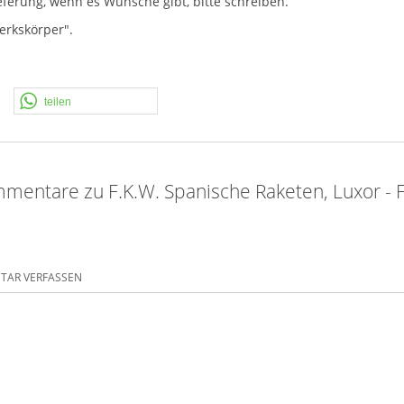
ferung, wenn es Wünsche gibt, bitte schreiben.
erkskörper".
teilen
mentare zu F.K.W. Spanische Raketen, Luxor - F
AR VERFASSEN