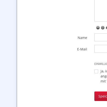
😀
😆
Name
E-Mail
EINWILL
Ja, 
ang
mit
Spei