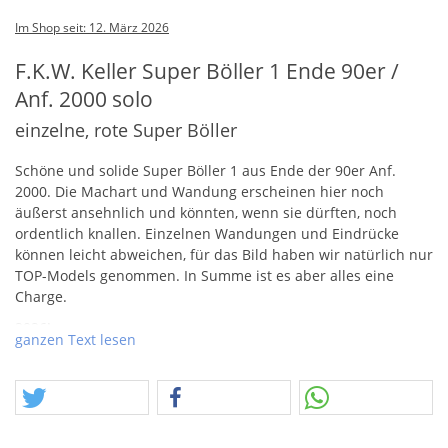
Im Shop seit: 12. März 2026
F.K.W. Keller Super Böller 1 Ende 90er /
Anf. 2000 solo
einzelne, rote Super Böller
Schöne und solide Super Böller 1 aus Ende der 90er Anf.
2000. Die Machart und Wandung erscheinen hier noch
äußerst ansehnlich und könnten, wenn sie dürften, noch
ordentlich knallen. Einzelnen Wandungen und Eindrücke
können leicht abweichen, für das Bild haben wir natürlich nur
TOP
-Models genommen. In Summe ist es aber alles eine
Charge.
2026!
ganzen Text lesen
Auch in diesem Jahr wollen wir die alten Feuerwerkskörper
ehren, sammeln, bewundern und wie unseren Augapfel
hüten. Die Dinge, welche schon viele Jahre zu überleben und
überstehen geschafft haben, welche uns aus Kindheitstagen
bereits in Erinnerung sind – sie lassen uns einfach nicht los.