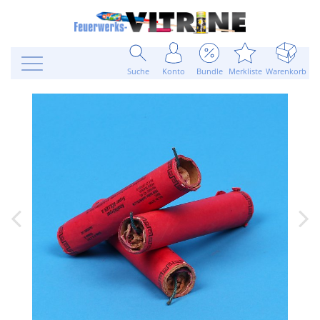
Suche
Konto
Bundle
Merkliste
Warenkorb