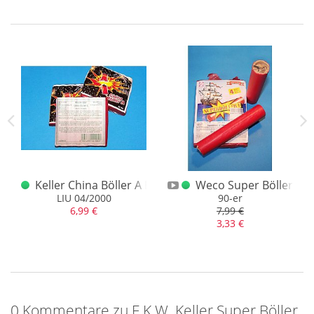
In diesem Zusammenhang muss immer wieder darauf
hingewiesen, diese Artikel fallen in die Rubrik
Feuerwerkskörper. Deren Beschaffenheit führt dazu, dass
diese nicht mehr funktionieren und erst deshalb können wir
die Schönheiten abgeben. Die Gründe dafür sind
unterschiedlich und auch der Fall, dass eine Funktion nicht
ganz ausgeschlossen werden kann, bedeutet, dass wir Hand
anlegen müssten, wenn dem so ist. Bitte berücksichtigt dies
stets beim Kauf.
skade 1. Keller Logo Anf. 90er
Keller China Böller A Münchhausen Cover Liu 2000
Weco Super Böller I 9
t gelbem Keller Logo Anf. 90er J.
LIU 04/2000
90-er
6,99 €
7,99 €
3,33 €
0 Kommentare zu F.K.W. Keller Super Böller