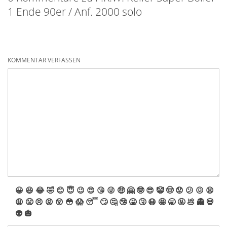
1 Ende 90er / Anf. 2000 solo
KOMMENTAR VERFASSEN
😀
😆
😂
🤣
😊
😇
😉
😍
😘
😜
🤑
🤗
🤓
😎
🤡
🤠
😟
😕
😖
😫
😩
😤
😠
😡
😲
😳
😱
😴
🙄
🤔
🤥
🤮
🤧
😷
🤩
🥱
🤬
💩
👻
💀
👽
🎃